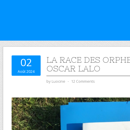
LA RACE DES ORPHE
02
OSCAR LALO
Août 2024
by
Luocine
⋅
12 Comments