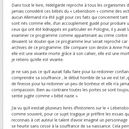
Dans tout le livre, Hidelgarde reproche à tous les organismes d
jamais considéré ces bébés du « Lebensborn » comme des vic
aucun Allemand n’a été jugé pour ces faits qui concernent tant 
sont nés comme elle, d’un accouplement guidé pour produire un
ceux qui ont été kidnappés en particulier en Pologne, il y avait
examiner ce programme comme appartenant au crime contre l’
devaient se douter que ce programme leur serait reproché car il
archives de ce programme. Elle compare son destin à Anne Fran
elle est une vivante-morte grâce à son cahier, elle est une mort
je retiens qu’elle est vivante.
Je ne sais pas ce qu’il aurait fallu faire pour lui redonner confian
comprendre sa souffrance , le début horrible de sa vie est tel ,qu
de finesse pour lui redonner un peu de bonheur et elle n’a jam
compassion. Bien au contraire toutes les portes se sont toujour
sentie jugée comme « bébé nazie ».
J’ai vu qu’il existait plusieurs livres d’historiens sur le « Lebensb
comme souvent, pour ce sujet tragique je préfère les essais qu
reconnais à cet auteur le talent d’avoir imaginé un personnage
se heurte sans cesse à la souffrance de sa naissance. Cela p