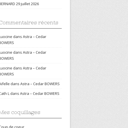
BERNARD
29 juillet 2026
Commentaires récents
Luocine
dans
Astra – Cedar
BOWERS
Luocine
dans
Astra – Cedar
BOWERS
Luocine
dans
Astra – Cedar
BOWERS
Aifelle
dans
Astra – Cedar BOWERS
Cath L
dans
Astra – Cedar BOWERS
Mes coquillages
Coup de coeur