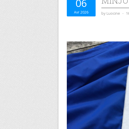
MINJU
06
Avr 2026
by
Luocine
⋅
1