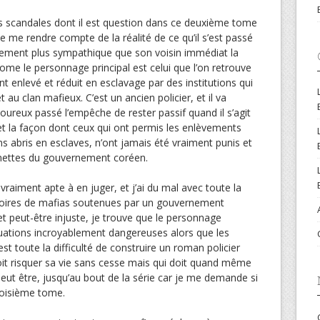
les scandales dont il est question dans ce deuxième tome
 me rendre compte de la réalité de ce qu’il s’est passé
lement plus sympathique que son voisin immédiat la
me le personnage principal est celui que l’on retrouve
t enlevé et réduit en esclavage par des institutions qui
t au clan mafieux. C’est un ancien policier, et il va
oureux passé l’empêche de rester passif quand il s’agit
et la façon dont ceux qui ont permis les enlèvements
ns abris en esclaves, n’ont jamais été vraiment punis et
ettes du gouvernement coréen.
s vraiment apte à en juger, et j’ai du mal avec toute la
stoires de mafias soutenues par un gouvernement
t peut-être injuste, je trouve que le personnage
tuations incroyablement dangereuses alors que les
t toute la difficulté de construire un roman policier
oit risquer sa vie sans cesse mais qui doit quand même
peut être, jusqu’au bout de la série car je me demande si
roisième tome.