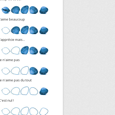
J'aime beaucoup
J'apprécie mais...
Je n'aime pas
Je n'aime pas du tout
C'est nul !