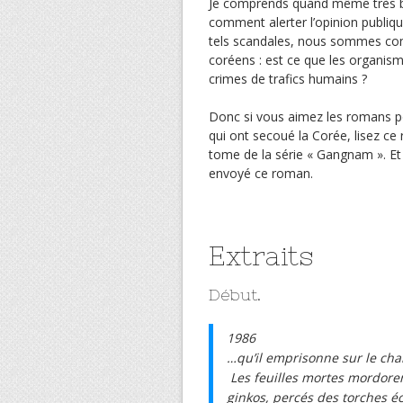
Je comprends quand même très bi
comment alerter l’opinion publiq
tels scandales, nous sommes conc
coréens : est ce que les organis
crimes de trafics humains ?
Donc si vous aimez les romans pol
qui ont secoué la Corée, lisez ce
tome de la série « Gangnam ». Et
envoyé ce roman.
Extraits
Début.
1986
…qu’il emprisonne sur le ch
Les feuilles mortes mordoren
ginkos, percés des torches é