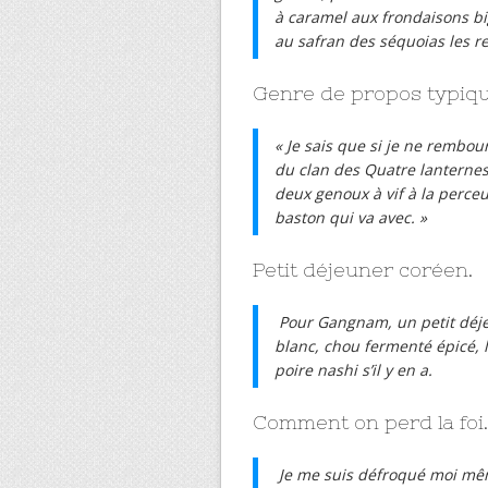
à caramel aux frondaisons bi
au safran des séquoias les re
Genre de propos typiqu
« Je sais que si je ne rembou
du clan des Quatre lanternes 
deux genoux à vif à la perceu
baston qui va avec. »
Petit déjeuner coréen.
Pour Gangnam, un petit déjeu
blanc, chou fermenté épicé, 
poire nashi s’il y en a.
Comment on perd la foi.
Je me suis défroqué moi mêm