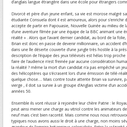
d’anglais langue étrangère dans une école pour étrangers comm
Divorcé et père d’un jeune enfant, sa vie est morose malgré sa
étudiante Consuela dont il est amoureux, alors pour s’enrichir de 
accepte de partir en Papouasie, Nouvelle Guinée au milieu de la 
d’une aventure filmée par une équipe de la BBC animant une ém
réalité » . Alors que l’avant dernier candidat, au bord de la folie
Brian est donc en passe de devenir millionnaire, un accident d’hé
dans une île déserte couverte d’une jungle très hostile à la pr
description de l’équipe des jeux télévisés est hélas trop proche d
faire de l’audience n’est freinée par aucune considération hu
la réalité ? même la mort d’un candidat n’a pas empêché un jeu 
des hélicoptères qui s’écrasent lors d’une émission de télé-réal
quelque chose…. Mais contre toute attente Brian va survivre, pa
vierge , il doit sa survie à un groupe d’Anglais victime d’un acci
années 50.
Ensemble ils vont réussir à rejoindre leur chère Patrie : le Ro
peut ainsi mener une charge au vitriol contre les animateurs de 
neuf mais c’est bien raconté. Mais comme nous nous retrouvo
typiques nous avons aussi le droit à une charge, non moins sévè
grandeur de l’empire britannique colonialiste. Entre la vulgarit