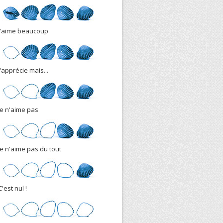
J'aime beaucoup
J'apprécie mais...
Je n'aime pas
Je n'aime pas du tout
C'est nul !