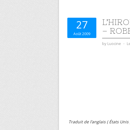
L’HIR
27
– ROB
Août 2009
by
Luocine
⋅
L
Traduit de l’anglais ( États Unis