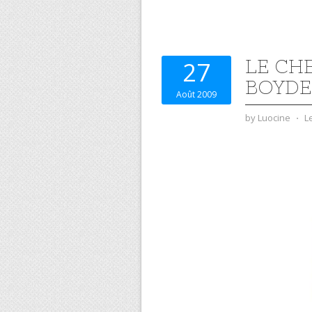
LE CH
27
BOYD
Août 2009
by
Luocine
⋅
L