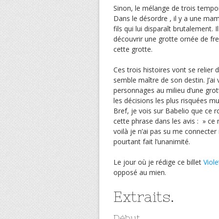
Sinon, le mélange de trois temp
Dans le désordre , il y a une ma
fils qui lui disparaît brutalement.
découvrir une grotte ornée de fre
cette grotte.
Ces trois histoires vont se reli
semble maître de son destin. J’a
personnages au milieu d’une grott
les décisions les plus risquées mu
Bref, je vois sur Babelio que ce r
cette phrase dans les avis : » ce
voilà je n’ai pas su me connecter 
pourtant fait l’unanimité.
Le jour où je rédige ce billet
Viole
opposé au mien.
Extraits.
Début.