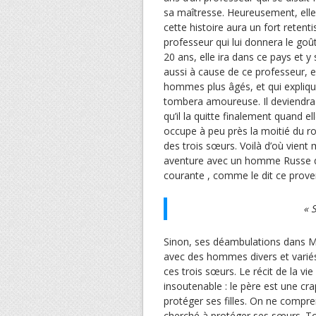
sa maîtresse. Heureusement, elle 
cette histoire aura un fort retent
professeur qui lui donnera le goût
20 ans, elle ira dans ce pays et 
aussi à cause de ce professeur, e
hommes plus âgés, et qui explique
tombera amoureuse. Il deviendra v
qu’il la quitte finalement quand e
occupe à peu près la moitié du ro
des trois sœurs. Voilà d’où vient
aventure avec un homme Russe q
courante , comme le dit ce prover
« S
Sinon, ses déambulations dans Mo
avec des hommes divers et variés 
ces trois sœurs. Le récit de la vi
insoutenable : le père est une cra
protéger ses filles. On ne compren
cherché à protéger ses sœurs. To