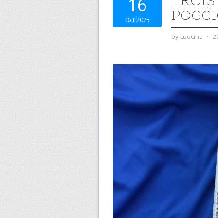
TROIS
16
POGGI
Oct 2025
by
Luocine
⋅
2