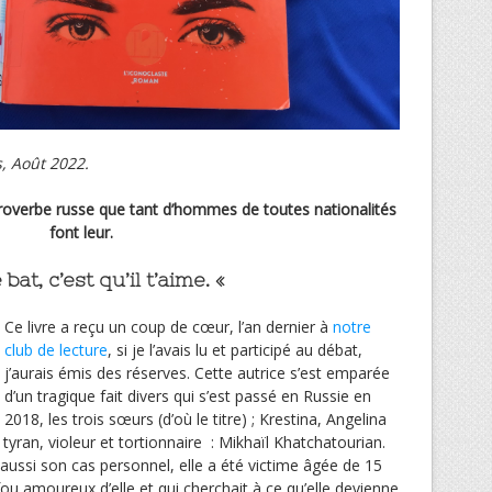
s, Août 2022.
proverbe russe que tant d’hommes de toutes nationalités
font leur.
e bat, c’est qu’il t’aime. «
Ce livre a reçu un coup de cœur, l’an dernier à
notre
club de lecture
, si je l’avais lu et participé au débat,
j’aurais émis des réserves. Cette autrice s’est emparée
d’un tragique fait divers qui s’est passé en Russie en
2018, les trois sœurs (d’où le titre) ; Krestina, Angelina
 tyran, violeur et tortionnaire : Mikhaïl Khatchatourian.
 aussi son cas personnel, elle a été victime âgée de 15
fou amoureux d’elle et qui cherchait à ce qu’elle devienne