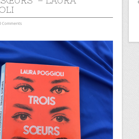
 SŒURS – LAURA
OLI
0 Comments