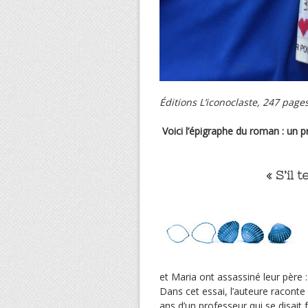
Éditions L’iconoclaste, 247 page
Voici l’épigraphe du roman : un 
« S’il t
et Maria ont assassiné leur père :
Dans cet essai, l’auteure raconte
ans d’un professeur qui se disait 