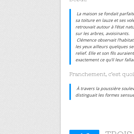
La maison se fondait parfai
sa toiture en lauze et ses vo
retrouvait autour à l’état na
sur les arbres, avoisinants.
Clémence observait l’habitati
les yeux ailleurs quelques s
relief. Elle et son fils auraie
exactement ce qu’il leur fallai
Franchement, c’est quoi 
À travers la poussière soule
distinguait les formes sensue