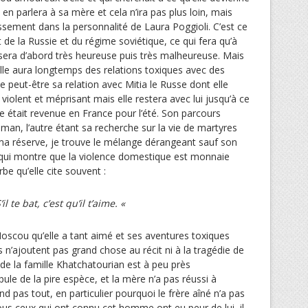
en parlera à sa mère et cela n’ira pas plus loin, mais
issement dans la personnalité de Laura Poggioli. C’est ce
 de la Russie et du régime soviétique, ce qui fera qu’à
y sera d’abord très heureuse puis très malheureuse. Mais
lle aura longtemps des relations toxiques avec des
 peut-être sa relation avec Mitia le Russe dont elle
iolent et méprisant mais elle restera avec lui jusqu’à ce
lle était revenue en France pour l’été. Son parcours
man, l’autre étant sa recherche sur la vie de martyres
 ma réserve, je trouve le mélange dérangeant sauf son
ui montre que la violence domestique est monnaie
be qu’elle cite souvent :
’il te bat, c’est qu’il t’aime. «
scou qu’elle a tant aimé et ses aventures toxiques
n’ajoutent pas grand chose au récit ni à la tragédie de
e de la famille Khatchatourian est à peu près
pule de la pire espèce, et la mère n’a pas réussi à
d pas tout, en particulier pourquoi le frère aîné n’a pas
us ceux qui ont connu cet homme ont eu peur de lui, il