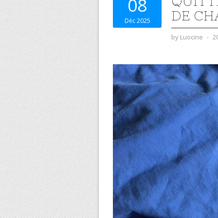
QUITT
08
DE C
Déc 2025
by
Luocine
⋅
2