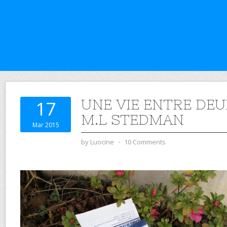
UNE VIE ENTRE DE
17
M.L STEDMAN
Mar 2015
by
Luocine
⋅
10 Comments