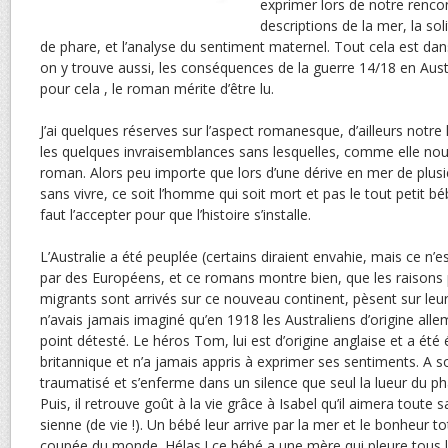
exprimer lors de notre rencon
descriptions de la mer, la sol
de phare, et l’analyse du sentiment maternel. Tout cela est dans
on y trouve aussi, les conséquences de la guerre 14/18 en Austr
pour cela , le roman mérite d’être lu.
J’ai quelques réserves sur l’aspect romanesque, d’ailleurs notre 
les quelques invraisemblances sans lesquelles, comme elle nous l’
roman. Alors peu importe que lors d’une dérive en mer de plusi
sans vivre, ce soit l’homme qui soit mort et pas le tout petit b
faut l’accepter pour que l’histoire s’installe.
L’Australie a été peuplée (certains diraient envahie, mais ce n’es
par des Européens, et ce romans montre bien, que les raisons 
migrants sont arrivés sur ce nouveau continent, pèsent sur leur 
n’avais jamais imaginé qu’en 1918 les Australiens d’origine all
point détesté. Le héros Tom, lui est d’origine anglaise et a été 
britannique et n’a jamais appris à exprimer ses sentiments. A so
traumatisé et s’enferme dans un silence que seul la lueur du ph
Puis, il retrouve goût à la vie grâce à Isabel qu’il aimera toute s
sienne (de vie !). Un bébé leur arrive par la mer et le bonheur tot
coupée du monde. Hélas ! ce bébé a une mère qui pleure tous le