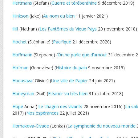
Hertmans
(Stefan) (
Guerre et térébenthine
9 décembre 2019)
Hinkson
(Jake) (
Au nom du bien
11 janvier 2021)
Hil
l (Nathan) (
Les Fantômes du Vieux Pays
20 novembre 2018)
Hochet
(Stéphanie) (
Pacifique
21 décembre 2020)
Hoffmann
(Stéphane) (
On ne parle que d’amour
31 décembre 2
Hofman
(Geneviève) (
Histoire du pain
9 novembre 2015)
Hodasava
( Olivier) (
Une ville de Papier
24 juin 2021)
Honeyman
(Gail) (
Eleanor va très bien
31 octobre 2018)
Hope
Anna (
Le chagrin des vivants
28 novembre 2016) (
La sal
2017) (
Nos espérances
22 juillet 2021)
Hornakova-Civade
(Lenka) (
La symphonie du nouveau monde
2