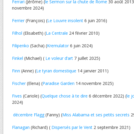
Ferrari
(Jérôme) (
le Sermon sur la chute de Rome
30 août 2013)
novembre 2024)
Ferrier
(François) (
Le Louvre insolent
6 juin 2016)
Filhol
(Elisabeth) (
La Centrale
24 février 2010)
Filipenko
(Sacha) (
Kremulator
6 juin 2024)
Finkel
(Michael) (
Le voleur d’art
7 juillet 2025)
Finn
(Anne) (
Le tyran domestique
14 janvier 2011)
Fischer
(Elena) (
Paradise Garden
14 novembre 2025)
Fives
(Cariole) (
Quelque chose à te dire
6 décembre 2022) (
le j
2024)
décembre Flagg
(Fanny) (
Miss Alabama et ses petits secrets
29
Flanagan
(Richard) (
Dispersés par le Vent
2 septembre 2021)