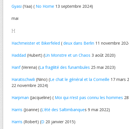
Gyasi
(Yaa) (
No Home
13 septembre 2024)
mai
H
Hachmeister et Bikerfeled
(
deux dans Berlin
11 novembre 202
Haddad
(Hubert) (
Un Monstre et un Chaos
3 août 2020)
Hanf
(Verena) (
La fragilité des funambules
25 mai 2023)
Haratischwili
(Nino) (
Le chat le général et la Corneille
17 mars 2
22 novembre 2024)
Harpman
(Jacqueline) (
Moi qui n’est pas connu les hommes
28
Harris
(Joanne) (
L’été des Saltimbanque
s 9 mai 2022)
Harris
(Robert) (
D
20 janvier 2015)