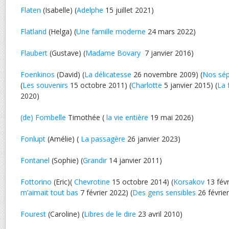
Flaten
(Isabelle) (
Adelphe
15 juillet 2021)
Flatland
(Helga) (
Une famille moderne
24 mars 2022)
Flaubert
(Gustave) (
Madame Bovary
7 janvier 2016)
Foenkinos
(David) (
La délicatesse
26 novembre 2009) (
Nos sép
(
Les souvenirs
15 octobre 2011) (
Charlotte
5 janvier 2015) (
La 
2020)
(de) Fombelle
Timothée (
la vie entière
19 mai 2026)
Fonlupt
(Amélie) (
La passagère
26 janvier 2023)
Fontanel
(Sophie) (
Grandir
14 janvier 2011)
Fottorino
(Eric)(
Chevrotine
15 octobre 2014) (
Korsakov
13 févr
m’aimait tout bas
7 février 2022) (
Des gens sensibles
26 févrie
Fourest
(Caroline) (
Libres de le dire
23 avril 2010)