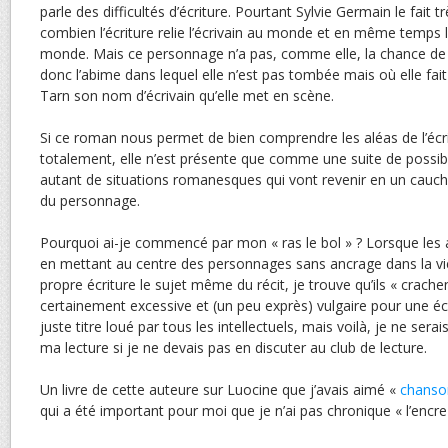
parle des difficultés d’écriture. Pourtant Sylvie Germain le fait t
combien l’écriture relie l’écrivain au monde et en même temp
monde. Mais ce personnage n’a pas, comme elle, la chance de v
donc l’abime dans lequel elle n’est pas tombée mais où elle fai
Tarn son nom d’écrivain qu’elle met en scène.
Si ce roman nous permet de bien comprendre les aléas de l’écrit
totalement, elle n’est présente que comme une suite de possibi
autant de situations romanesques qui vont revenir en un cauch
du personnage.
Pourquoi ai-je commencé par mon « ras le bol » ? Lorsque les
en mettant au centre des personnages sans ancrage dans la vie 
propre écriture le sujet même du récit, je trouve qu’ils « crache
certainement excessive et (un peu exprès) vulgaire pour une écri
juste titre loué par tous les intellectuels, mais voilà, je ne sera
ma lecture si je ne devais pas en discuter au club de lecture.
Un livre de cette auteure sur Luocine que j’avais aimé «
chanso
qui a été important pour moi que je n’ai pas chronique « l’encr