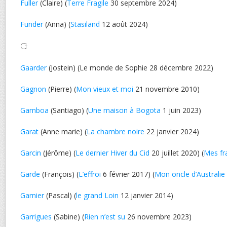
Fuller
(Claire) (
Terre Fragile
30 septembre 2024)
Funder
(Anna) (
Stasiland
12 août 2024)
G
Gaarder
(Jostein) (Le monde de Sophie 28 décembre 2022)
Gagnon
(Pierre) (
Mon vieux et moi
21 novembre 2010)
Gamboa
(Santiago) (
Une maison à Bogota
1 juin 2023)
Garat
(Anne marie) (
La chambre noire
22 janvier 2024)
Garcin
(Jérôme) (
Le dernier Hiver du Cid
20 juillet 2020) (
Mes fr
Garde
(François) (
L’effroi
6 février 2017) (
Mon oncle d’Australie
Garnier
(Pascal) (
le grand Loin
12 janvier 2014)
Garrigues
(Sabine) (
Rien n’est su
26 novembre 2023)