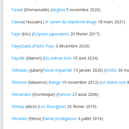
Favie
r (Emmanuelle) (
Virginia
5 novembre 2020)
Fawa
s( Hussain) (
le syrien du septième étage
18 mars 2021)
Faye
(Eric) (
Éclipses japonaises
20 février 2017)
Faye(Gaël)
(
Petits Pays
3 décembre 2020)
Fayolle
(Marion) (
Du même bois
19 avril 2024)
Fellowes
(Julian)(
Passé Imparfait
13 janvier 2020) (
Snobs
30 ma
Fermine
(Maxence) (
Neige
19 novembre 2012) (
Le violon noir
8
Fernandez
(Dominique) (
Ramon
27 aout 2006)
Ferney
(Alice) (
Les Bourgeois
25 février 2019)
Ferrante
(Elena) (
l’amie prodigieuse
4 juillet 2016)