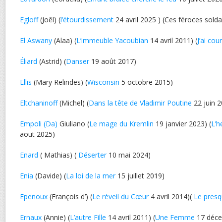
Egloff
(Joêl) (
l’étourdissement
24 avril 2025 ) (Ces féroces sold
El Aswany
(Alaa) (
L’immeuble Yacoubian
14 avril 2011) (
J’ai cou
Éliard
(Astrid) (
Danser
19 août 2017)
Ellis
(Mary Relindes) (
Wisconsin
5 octobre 2015)
Eltchaninoff
(Michel) (
Dans la tête de Vladimir Poutine
22 juin 
Empoli (Da)
Giuliano (
Le mage du Kremlin
19 janvier 2023) (
L’h
aout 2025)
Enard
( Mathias) (
Déserter
10 mai 2024)
Enia
(Davide) (
La loi de la mer
15 juillet 2019)
Epenoux
(François d’) (
Le réveil du Cœur
4 avril 2014)(
Le pres
Ernaux
(Annie) (
L’autre Fille
14 avril 2011) (
Une Femme
17 déce