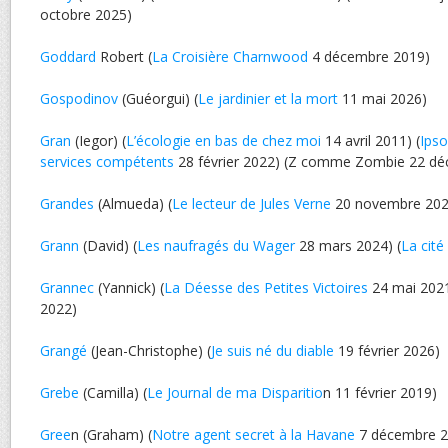
octobre 2025)
Goddard
Robert (
La Croisière Charnwood
4 décembre 2019)
Gospodinov
(Guéorgui) (
Le jardinier et la mort
11 mai 2026)
Gran
(Iegor) (
L’écologie en bas de chez moi
14 avril 2011) (
Ipso
services compétents
28 février 2022) (Z comme Zombie 22 d
Grandes
(Almueda) (
Le lecteur de Jules Verne
20 novembre 202
Grann
(David) (
Les naufragés du Wager
28 mars 2024) (
La cité
Grannec
(Yannick) (
La Déesse des Petites Victoires
24 mai 2021
2022)
Grangé
(Jean-Christophe) (
Je suis né du diable
19 février 2026)
Grebe
(Camilla) (
Le Journal de ma Disparitio
n 11 février 2019)
Gree
n (Graham) (
Notre agent secret à la Havane
7 décembre 2