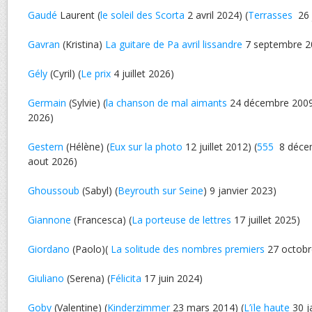
Gaudé
Laurent (
le soleil des Scorta
2 avril 2024) (
Terrasses
26 
Gavran
(Kristina)
La guitare de Pa avril lissandre
7 septembre 2
Gély
(Cyril) (
Le prix
4 juillet 2026)
Germain
(Sylvie) (
la chanson de mal aimants
24 décembre 2009 
2026)
Gestern
(Hélène) (
Eux sur la photo
12 juillet 2012) (
555
8 décem
aout 2026)
Ghoussoub
(Sabyl) (
Beyrouth sur Seine
) 9 janvier 2023)
Giannone
(Francesca) (
La porteuse de lettres
17 juillet 2025)
Giordano
(Paolo)(
La solitude des nombres premiers
27 octobr
Giuliano
(Serena) (
Félicita
17 juin 2024)
Goby
(Valentine) (
Kinderzimmer
23 mars 2014) (
L’ïle haute
30 j