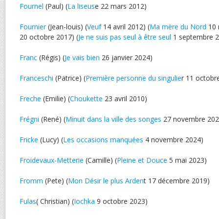
Fournel
(Paul) (
La liseus
e 22 mars 2012)
Fournier
(Jean-louis) (
Veuf
14 avril 2012) (
Ma mère du Nord
10 
20 octobre 2017) (
Je ne suis pas seul à être seul
1 septembre 2
Franc
(Régis) (
Je vais bien
26 janvier 2024)
Franceschi
(Patrice) (
Première personne du singulie
r 11 octobr
Freche
(Emilie) (
Choukette
23 avril 2010)
Frégni
(René) (
Minuit dans la ville des songes
27 novembre 202
Fricke
(Lucy) (
Les occasions manquées
4 novembre 2024)
Froidevaux-Metterie
(Camille) (
Pleine et Douce
5 mai 2023)
Fromm
(Pete) (
Mon Désir le plus Arden
t 17 décembre 2019)
Fulas
( Christian) (
Iochka
9 octobre 2023)