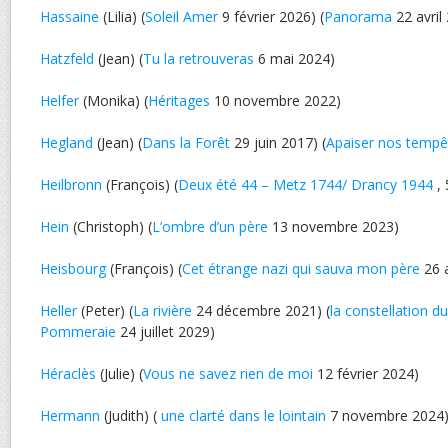
Hassaine
(Lilia) (
Soleil Amer
9 février 2026) (
Panorama
22 avril
Hatzfeld
(Jean) (
Tu la retrouveras
6 mai 2024)
Helfer
(Monika) (
Héritages
10 novembre 2022)
Hegland
(Jean) (
Dans la Forêt
29 juin 2017) (
Apaiser nos tempê
Heilbronn
(François) (
Deux été 44 – Metz 1744/ Drancy 1944
, 
Hein
(Christoph) (
L’ombre d’un père
13 novembre 2023)
Heisbourg
(François) (
Cet étrange nazi qui sauva mon père
26 
Heller
(Peter) (
La rivière
24 décembre 2021) (
la constellation d
Pommeraie
24 juillet 2029)
Héraclès
(Julie) (
Vous ne savez rien de moi
12 février 2024)
Hermann
(Judith) (
une clarté dans le lointain
7 novembre 2024