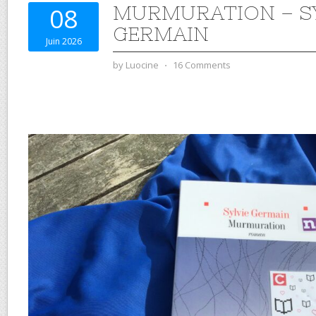
MURMURATION – SY
08
GERMAIN
Juin 2026
by
Luocine
⋅
16 Comments