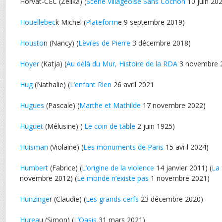
Horvat-CEC (Zelika) (
Scène Villageoise Sans Cochon
10 juin 20
Houellebec
k Michel (
Plateform
e 9 septembre 2019)
Housto
n (Nancy) (
Lèvres de Pierre
3 décembre 2018)
Hoyer
(Katja) (
Au delà du Mur, Histoire de la RDA
3 novembre 
Hug
(Nathalie) (
L’enfant Rien
26 avril 2021
Hugues
(Pascale) (
Marthe et Mathilde
17 novembre 2022)
Huguet
(Mélusine) (
Le coin de table
2 juin 1925)
Huisman
(Violaine) (
Les monuments de Paris
15 avril 2024)
Humbert
(Fabrice) (
L’origine de la violence
14 janvier 2011) (
La 
novembre 2012) (
Le monde n’existe pas
1 novembre 2021)
Hunzinge
r (Claudie) (
Les grands cerfs
23 décembre 2020)
Hurea
u (Simon) (
L’Oasis
31 mars 2021)