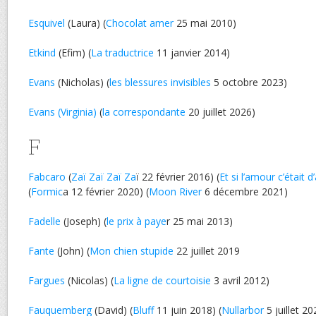
Esquivel
(Laura) (
Chocolat amer
25 mai 2010)
Etkind
(Efim) (
La traductrice
11 janvier 2014)
Evans
(Nicholas) (
les blessures invisibles
5 octobre 2023)
Evans (Virginia)
(
la correspondante
20 juillet 2026)
F
Fabcaro
(
Zaï Zaï Zaï Za
ï 22 février 2016) (
Et si l’amour c’était 
(
Formic
a 12 février 2020) (
Moon River
6 décembre 2021)
Fadelle
(Joseph) (
le prix à paye
r 25 mai 2013)
Fante
(John) (
Mon chien stupide
22 juillet 2019
Fargues
(Nicolas) (
La ligne de courtoisie
3 avril 2012)
Fauquemberg
(David) (
Bluff
11 juin 2018) (
Nullarbor
5 juillet 20