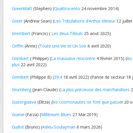
Greenblatt
(Stephen) (
Quattrocento
24 novembre 2014)
Greer
(Andrew Sean) (
Les Tribulations d’Arthur Mineur
12 juille
Grembert
(Francis) (
Les deux Tilleuls
25 aout 2025)
Griffin
(Anne) (
Toute une Vie et Un Soir
6 avril 2020)
Grimbert
( Philippe) (
La mauvaise rencontre
4 février 2015) (
les
plus
22 avril 2022)
Grimbert
(Philippe B) (
39.4
18 avril 2022) (Panne de secteur 18 j
Grumberg
(Jean-Claude) (
La plus précieuse des marchandises
2
Gueorguieva
(Elitza) (
les cosmonautes ne font que passe
r 20 
Guene
(Faïza) (
Millénium Blues
27 Mai 2019)
Guillot
(Bruno) (
Adieu Soulayman
6 mars 2026)