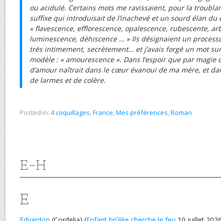
ou acidulé. Certains mots me ravissaient, pour la troubla
suffixe qui introduisait de l’inachevé et un sourd élan du 
« flavescence, efflorescence, opalescence, rubescente, a
luminescence, déhiscence … » Ils désignaient un processu
très intimement, secrètement… et j’avais forgé un mot sur
modèle : « amourescence ». Dans l’espoir que par magie 
d’amour naîtrait dans le cœur évanoui de ma mère, et dan
de larmes et de colère.
Posted in:
4 coquillages
,
France
,
Mes préférences
,
Roman
E-H
E
Edvardon
(Cordelia) (
Enfant brûlée cherche le feu
10 juillet 202