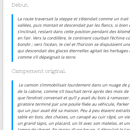
Début.
La route traversait la steppe et s’étendait comme un trait 
vallées, puis montait et descendait par les flancs, si bien 
s’inclinait, restant dans cette position pendant des kilomè
en l’air. Vers la cordillère, le continent courbait l’échine
bondir ; vers l’océan, le ciel et l’horizon se disputaient 
qui descendait des glaces éternelles agitait les herbages
comme s’il dépeignait la terre.
Campement original.
Le camion s’immobilisait lourdement dans un nuage de po
de la cabine, comme s’il touchait terre après des mois de n
que l’endroit convenait et qu’il y avait du bois à ramasse
giratoire terminé par une poulie fixée au véhicule, Parke
qui un jour avait été sa maison. Peu à peu étaient extrai
table en bois, des chaises, un canapé au cuir râpé, un vi
un grand tapis, un placard, un lit avec son matelas, et un
lampe de chevet. En moins d’une heure, il déroulait le tap