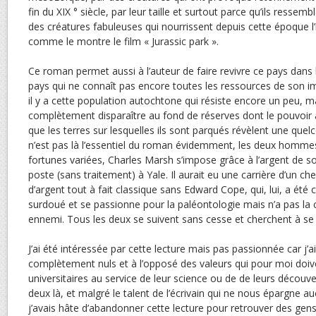
fin du XIX ° siècle, par leur taille et surtout parce qu’ils resse
des créatures fabuleuses qui nourrissent depuis cette époque 
comme le montre le film « Jurassic park ».
Ce roman permet aussi à l’auteur de faire revivre ce pays dans 
pays qui ne connaît pas encore toutes les ressources de son im
il y a cette population autochtone qui résiste encore un peu, ma
complètement disparaître au fond de réserves dont le pouvoir 
que les terres sur lesquelles ils sont parqués révèlent une que
n’est pas là l’essentiel du roman évidemment, les deux homme
fortunes variées, Charles Marsh s’impose grâce à l’argent de 
poste (sans traitement) à Yale. Il aurait eu une carrière d’un c
d’argent tout à fait classique sans Edward Cope, qui, lui, a é
surdoué et se passionne pour la paléontologie mais n’a pas la 
ennemi. Tous les deux se suivent sans cesse et cherchent à se 
J’ai été intéressée par cette lecture mais pas passionnée car 
complètement nuls et à l’opposé des valeurs qui pour moi doive
universitaires au service de leur science ou de de leurs découve
deux là, et malgré le talent de l’écrivain qui ne nous épargne au
j’avais hâte d’abandonner cette lecture pour retrouver des gen