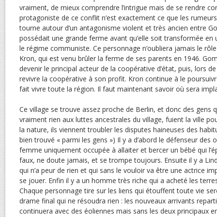
vraiment, de mieux comprendre l’intrigue mais de se rendre c
protagoniste de ce conflit n’est exactement ce que les rumeurs
tourne autour d’un antagonisme violent et très ancien entre G
possédait une grande ferme avant qu’elle soit transformée en 
le régime communiste. Ce personnage n’oubliera jamais le rôle 
Kron, qui est venu brûler la ferme de ses parents en 1946. Go
devenir le principal acteur de la coopérative d’état, puis, lors de 
revivre la coopérative à son profit. Kron continue à le poursuivr
fait vivre toute la région. Il faut maintenant savoir où sera impl
Ce village se trouve assez proche de Berlin, et donc des gens
vraiment rien aux luttes ancestrales du village, fuient la ville p
la nature, ils viennent troubler les disputes haineuses des hab
bien trouvé « parmi les gens ») Il y a d’abord le défenseur des
femme uniquement occupée à allaiter et bercer un bébé qui l’épui
faux, ne doute jamais, et se trompe toujours. Ensuite il y a L
qui n’a peur de rien et qui sans le vouloir va être une actrice 
se jouer. Enfin il y a un homme très riche qui a acheté les terre
Chaque personnage tire sur les liens qui étouffent toute vie ser
drame final qui ne résoudra rien : les nouveaux arrivants repartir
continuera avec des éoliennes mais sans les deux principaux e