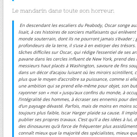
Le mandarin dans toute son horreur.
En descendant les escaliers du Peabody, Oscar songe au
lisait, à ces histoires de sorciers malfaisants qui enlèven
monde souterrain, dont ils ne pourront jamais s’évader 
profondeurs de la terre, il s’use à en extirper des trésors
tâches difficiles sur Oscar, qui rédige l’essentiel de ses art
pavane dans les cercles influent de New York, prend des
messieurs haut placés à Washington, savoure de fins sou
dans un décor d’acajou luisant où les miroirs scintillent, 
plus que le moyen d’accroître sa puissance, comme si elle
une ambition qui se prend elle-même pour objet, son but 
rayonner son « moi » jusqu’aux confins du monde, à occu
l’intégralité des hommes, à écraser ses ennemis pour dem
d’un paysage dévasté. Parfois, mais de moins en moins so
toujours plus faible, Iscar Harger plaide sa cause. Il implo
publier ses propres travaux. C’est qu’il a des idées à lui, 
des dinosaures qu’à force de fréquenter plus assidûment
connaît mieux que la majorité des spécialistes, mieux q