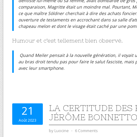
dentiste lui-même ou sa femme, avait bombardé de gros 
comparaison, Magritte était un moindre mal. Pourtant, M
ce que maître Söldner cherchait à dire des achats foncier
ouverture de testaments en accrochant dans sa salle d’
chapeau melon et dont le visage était caché par une po
Humour et c’est tellement bien observé.
Quand Meiler pensait à la nouvelle génération, il voyait
au bras droit tendu pas pour faire le salut fasciste, mai
avec leur smartphone.
LA CERTITUDE DES 
21
JÉRÔME BONNETT
Août 2023
by
Luocine
⋅
6 Comments