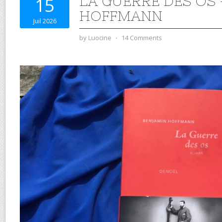
LA GUERRE DES OS
15
HOFFMANN
Juil 2026
by
Luocine
⋅
14 Comments