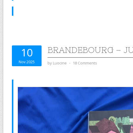
BRANDEBOURG – JU
10
Nov 2025
by
Luocine
⋅
18 Comments