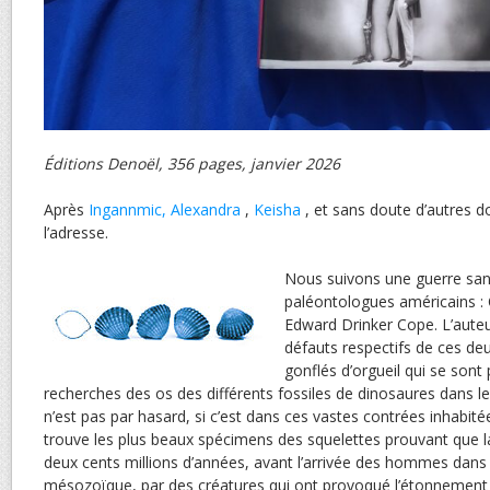
Éditions Denoël, 356 pages, janvier 2026
Après
Ingannmic,
Alexandra
,
Keisha
, et sans doute d’autres do
l’adresse.
Nous suivons une guerre san
paléontologues américains : 
Edward Drinker Cope. L’aute
défauts respectifs de ces d
gonflés d’orgueil qui se sont 
recherches des os des différents fossiles de dinosaures dans les
n’est pas par hasard, si c’est dans ces vastes contrées inhabité
trouve les plus beaux spécimens des squelettes prouvant que la
deux cents millions d’années, avant l’arrivée des hommes dan
mésozoïque, par des créatures qui ont provoqué l’étonnemen