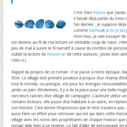
C’est chez
Keisha
que j’avais
il faisait déjà partie du mois
l’an dernier , je suppose dé
comme
Sacha
,et
Je lis je bl
mon tour, je vais essayer de
est devenu au fil de ma lecture un véritable coup de cœur, même
peu de mal à suivre le fil narratif à cause du nombre de person
oublié la lecture de
Nouvel an
de cette auteure, j’avais bien a
celui-ci.)
Rappel du propos de ce roman : il se passe à notre époque, dans 
RDA. Le village doit prendre position à propos d’un champ d’éol
tout le monde, ou presque, est pour les énergies renouvelables,
jardin un parc d’éoliennes, il y a de la place pour une belle trag
rancœurs rancies d’un village de campagne. L’auteure utilise u
certains lecteurs, elle passe d’un habitant à un autre, en reprena
son histoire. Cela donne l’impression que le récit n’avance pas, et
aussi faire un effort pour retrouver qui est qui dans cette hist
village avec les noms des propriétaires de chaque maison que 
roman aide bien à se repérer. Le fait d’aller de personnage e