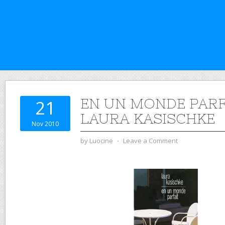
EN UN MONDE PARF
21
LAURA KASISCHKE
Nov 2010
by
Luocine
⋅
Leave a Comment