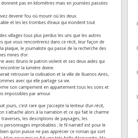
 se donnent pas en kilomètres mais en journées passées
vez devenir fou où mourir où les deux.
sable et les les trombes d’eaux qui inondent tout
des villages tous plus perdus les uns que les autres
s que vous rencontrerez dans ce récit, leur façon de
a plaque, le journaliste qui passe de la recherche des
es mines d’or.
ôme avec Bruno le patron violent et ses deux aides qui
rencontrer la lumière divine.
it retrouver la civilisation et la ville de Buenos Aires,
hommes avec qui elle partage sa vie.
sforme son campement en appartement tous les soirs et
ns impossibles par amour.
it jours, c’est rare que j’accepte la lenteur d’un récit,
on s’attache alors à la narration et ce qui fait le charme
 traverses, les descriptions de paysages, les
personnages improbables ; le fil narratif est pour le
bien qu’on puisse ne pas apprécier ce roman qui sort
s. Mais pour moi ce fut une très belle découverte. Ma