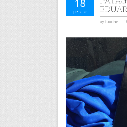
PATAG
18
EDUAR
Juin 2026
by
Luocine
⋅
1