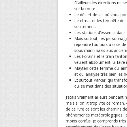
D’ailleurs les directions ne
sur la route.
Le désert de sel où vous pou
Le climat et les tempête de 
subitement.
Les stations d’essence dans 
Mais surtout, les personnage
répondre toujours à côté de l
sous marin nazis aux ancienn
Les Forains et le train fant
veulent absolument lui faire 
Maytén cette femme qui aimera
et qui analyse très bien les 
Et surtout Parker, qui tran
qui se met dans des situatio
J’étais vraiment ailleurs pendant hu
mais si on lit trop vite ce roman, 
de ce livre ce sont les chemins de
phénomènes météorologiques, les 
moins confus. Je comprends très 
complètement des livres habituel