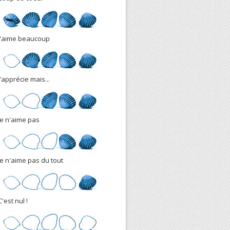
J'aime beaucoup
J'apprécie mais...
Je n'aime pas
Je n'aime pas du tout
C'est nul !