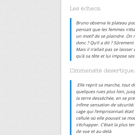
Les échecs.
Bruno observa le plateau pour
pensait que les femmes n’étai
un motif de se plaindre. On
donc ? Qu’il a dit ? Sûrement
Mais il n’allait pas se laisse
qu’à sa tête et lui impose ses
L’immensité désertique.
Elle reprit sa marche, tout 
quelques rues plus loin, jusqu’
la terre desséchée, en se pr
infime sensation de sécurité. 
cage qui l’emprisonnait était 
cellule où elle pouvait se mo
s’échapper. C’était la plus t
de vue et au-delà.