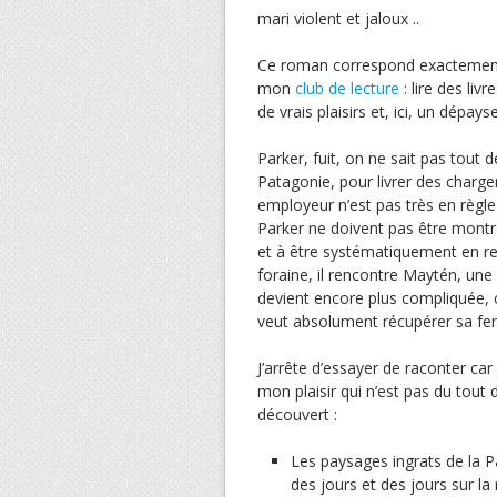
mari violent et jaloux ..
Ce roman correspond exactement 
mon
club de lecture
: lire des liv
de vrais plaisirs et, ici, un dépay
Parker, fuit, on ne sait pas tout 
Patagonie, pour livrer des chargem
employeur n’est pas très en règle
Parker ne doivent pas être montrés
et à être systématiquement en ret
foraine, il rencontre Maytén, un
devient encore plus compliquée, c
veut absolument récupérer sa f
J’arrête d’essayer de raconter ca
mon plaisir qui n’est pas du tout da
découvert :
Les paysages ingrats de la P
des jours et des jours sur l