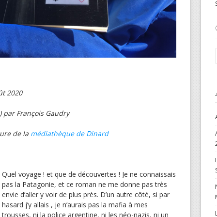
ût 2020
e) par François Gaudry
ture de la
médiathèque de Dinard
Quel voyage ! et que de découvertes ! Je ne connaissais
pas la Patagonie, et ce roman ne me donne pas très
envie d’aller y voir de plus près. D’un autre côté, si par
hasard j’y allais , je n’aurais pas la mafia à mes
trousses, ni la police argentine, ni les néo-nazis, ni un