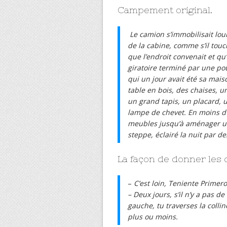
Campement original.
Le camion s’immobilisait lo
de la cabine, comme s’il touc
que l’endroit convenait et qu
giratoire terminé par une pou
qui un jour avait été sa mais
table en bois, des chaises, u
un grand tapis, un placard, u
lampe de chevet. En moins d’u
meubles jusqu’à aménager un 
steppe, éclairé la nuit par de
La façon de donner les 
–
C’est loin, Teniente Primer
– Deux jours, s’il n’y a pas de
gauche, tu traverses la coll
plus ou moins.