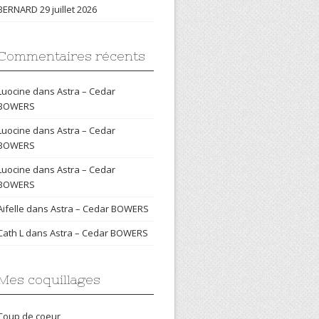
BERNARD
29 juillet 2026
Commentaires récents
Luocine
dans
Astra – Cedar
BOWERS
Luocine
dans
Astra – Cedar
BOWERS
Luocine
dans
Astra – Cedar
BOWERS
Aifelle
dans
Astra – Cedar BOWERS
Cath L
dans
Astra – Cedar BOWERS
Mes coquillages
Coup de coeur