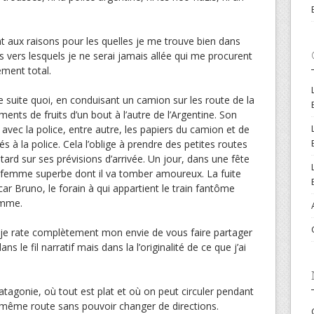
aux raisons pour les quelles je me trouve bien dans
res vers lesquels je ne serai jamais allée qui me procurent
sement total.
de suite quoi, en conduisant un camion sur les route de la
ents de fruits d’un bout à l’autre de l’Argentine. Son
 avec la police, entre autre, les papiers du camion et de
 à la police. Cela l’oblige à prendre des petites routes
ard sur ses prévisions d’arrivée. Un jour, dans une fête
e femme superbe dont il va tomber amoureux. La fuite
ar Bruno, le forain à qui appartient le train fantôme
emme.
r je rate complètement mon envie de vous faire partager
ns le fil narratif mais dans la l’originalité de ce que j’ai
atagonie, où tout est plat et où on peut circuler pendant
a même route sans pouvoir changer de directions.