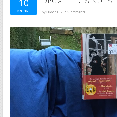
DEUX FILLES NUES 
10
Mar 2025
by
Luocine
⋅
27 Comments