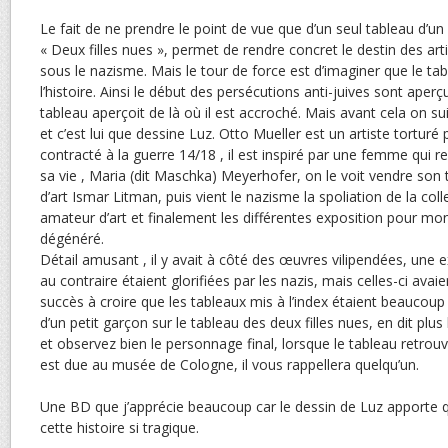
Le fait de ne prendre le point de vue que d’un seul tableau d’un
« Deux filles nues », permet de rendre concret le destin des art
sous le nazisme. Mais le tour de force est d’imaginer que le t
l’histoire. Ainsi le début des persécutions anti-juives sont aperç
tableau aperçoit de là où il est accroché. Mais avant cela on suit
et c’est lui que dessine Luz. Otto Mueller est un artiste torturé p
contracté à la guerre 14/18 , il est inspiré par une femme qui r
sa vie , Maria (dit Maschka) Meyerhofer, on le voit vendre son 
d’art Ismar Litman, puis vient le nazisme la spoliation de la col
amateur d’art et finalement les différentes exposition pour mont
dégénéré.
Détail amusant , il y avait à côté des œuvres vilipendées, une 
au contraire étaient glorifiées par les nazis, mais celles-ci av
succès à croire que les tableaux mis à l’index étaient beaucoup
d’un petit garçon sur le tableau des deux filles nues, en dit plu
et observez bien le personnage final, lorsque le tableau retrouve
est due au musée de Cologne, il vous rappellera quelqu’un.
Une BD que j’apprécie beaucoup car le dessin de Luz apporte q
cette histoire si tragique.