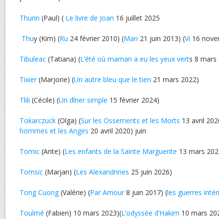
Thurin
(Paul) (
Le livre de Joan
16 juillet 2025
Thu
y (Kim) (
Ru
24 février 2010) (
Man
21 juin 2013) (
Vi
16 nove
Tibuleac
(Tatiana) (
L’été où maman a eu les yeux vert
s 8 mars
Tixier
(Marjorie) (
Un autre bleu que le tien
21 mars 2022)
Tlili
(Cécile) (
Un dîner simple
15 février 2024)
Tokarczuck
(Olga) (
Sur les Ossements et les Morts
13 avril 202
hommes et les Anges
20 avril 2020) juin
Tomic
(Ante) (
Les enfants de la Sainte Marguerite
13 mars 202
Tomsic
(Marjan) (
Les Alexandrines
25 juin 2026)
Tong Cuong
(Valérie) (
Par Amour
8 juin 2017) (
les guerres intér
Toulmé
(Fabien) 10 mars 2023)(
L’odyssée d’Hakim
10 mars 20