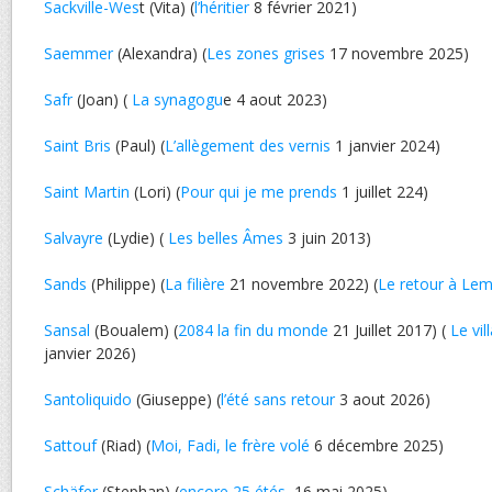
Sackville-Wes
t (Vita) (
l’héritier
8 février 2021)
Saemmer
(Alexandra) (
Les zones grises
17 novembre 2025)
Safr
(Joan) (
La synagogu
e 4 aout 2023)
Saint Bris
(Paul) (
L’allègement des vernis
1 janvier 2024)
Saint Martin
(Lori) (
Pour qui je me prends
1 juillet 224)
Salvayre
(Lydie) (
Les belles Âmes
3 juin 2013)
Sands
(Philippe) (
La filière
21 novembre 2022) (
Le retour à Le
Sansal
(Boualem) (
2084 la fin du monde
21 Juillet 2017) (
Le vil
janvier 2026)
Santoliquido
(Giuseppe) (
l’été sans retour
3 aout 2026)
Sattouf
(Riad) (
Moi, Fadi, le frère volé
6 décembre 2025)
Schäfer
(Stephan) (
encore 25 étés
, 16 mai 2025)