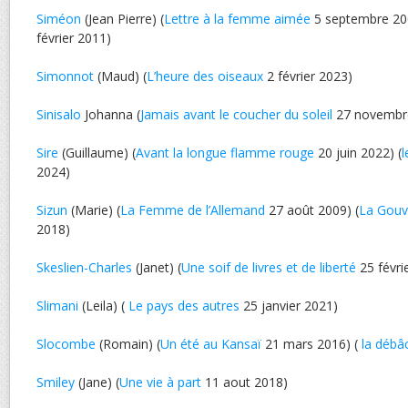
Siméon
(Jean Pierre) (
Lettre à la femme aimée
5 septembre 200
février 2011)
Simonnot
(Maud) (
L’heure des oiseaux
2 février 2023)
Sinisalo
Johanna (
Jamais avant le coucher du soleil
27 novembr
Sire
(Guillaume) (
Avant la longue flamme rouge
20 juin 2022) (
l
2024)
Sizun
(Marie) (
La Femme de l’Allemand
27 août 2009) (
La Gouv
2018)
Skeslien-Charles
(Janet) (
Une soif de livres et de liberté
25 févri
Slimani
(Leila) (
Le pays des autres
25 janvier 2021)
Slocombe
(Romain) (
Un été au Kansaï
21 mars 2016) (
la débâ
Smiley
(Jane) (
Une vie à part
11 aout 2018)