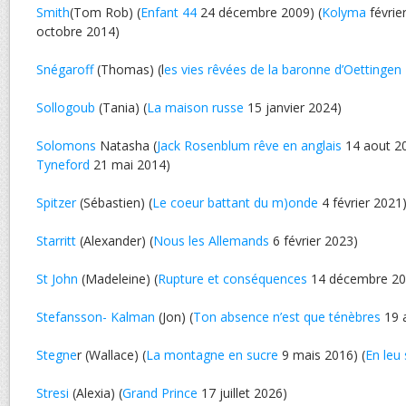
Smith
(Tom Rob) (
Enfant 44
24 décembre 2009) (
Kolyma
févrie
octobre 2014)
Snégaroff
(Thomas) (l
es vies rêvées de la baronne d’Oettingen
Sollogoub
(Tania) (
La maison russe
15 janvier 2024)
Solomons
Natasha (
Jack Rosenblum rêve en anglais
14 aout 20
Tyneford
21 mai 2014)
Spitzer
(Sébastien) (
Le coeur battant du m)onde
4 février 2021
Starritt
(Alexander) (
Nous les Allemands
6 février 2023)
St John
(Madeleine) (
Rupture et conséquences
14 décembre 20
Stefansson- Kalman
(Jon) (
Ton absence n’est que ténèbres
19 
Stegne
r (Wallace) (
La montagne en sucre
9 mais 2016) (
En leu 
Stresi
(Alexia) (
Grand Prince
17 juillet 2026)