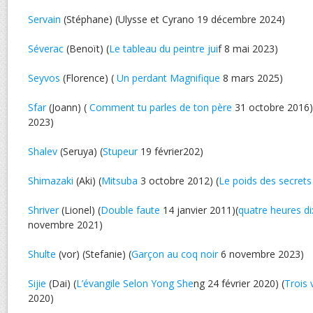
Servain
(Stéphane) (Ulysse et Cyrano 19 décembre 2024)
Séverac
(Benoït) (
Le tableau du peintre jui
f 8 mai 2023)
Seyvos
(Florence) (
Un perdant Magnifique
8 mars 2025)
Sfar
(Joann) (
Comment tu parles de ton père
31 octobre 2016)
2023)
Shalev
(Seruya) (
Stupeur
19 février202)
Shimazaki
(Aki) (
Mitsuba
3 octobre 2012) (
Le poids des secrets
Shriver
(Lionel) (
Double faute
14 janvier 2011)(
quatre heures di
novembre 2021)
Shulte
(vor) (Stefanie) (
Garçon au coq noir
6 novembre 2023)
Sijie
(Dai) (
L’évangile Selon Yong She
ng 24 février 2020) (
Trois 
2020)