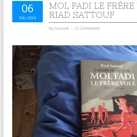
MOI, FADI LE FRÈRE
06
RIAD SATTOUF
Déc 2024
by
Luocine
⋅
21 Comments