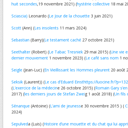
huit secondes
,19 novembre 2021) (
hystérie collective
18 mai 2
Sciascia)
Leonardo (
Le Jour de la chouette
3 juin 2021)
Scott
(Ann) (
Les insolents
11 mars 2024)
Sebastian
(Barry)(
Le testament caché
27 octobre 2021)
Seethalter
(Robert) (
Le Tabac Tresniek
29 mai 2015) (
Une vie e
dernier mouvement
1 novembre 2023) (
Le café sans nom
1 no
Seigle
(Jean-Luc) (
En Vieillissant les Hommes pleurent
20 août 
Seksik
(Laurent)) (
Le cas d’Eduard Einsthttps://luocine.fr/?p=13
(
L’exercice de la médecin
e 26 octobre 2015) (
Romain Gary s’en
2017) (
les derniers jours de Stefan Zwei
g 1 août 2018) (
Un fils
Sénanque
(Antoine) (
L’ami de jeuness
e 30 novembre 2015 ) (
C
2024)
Sepulved
a (Luis) (
Histoire d’une mouette et du chat qui lui appri