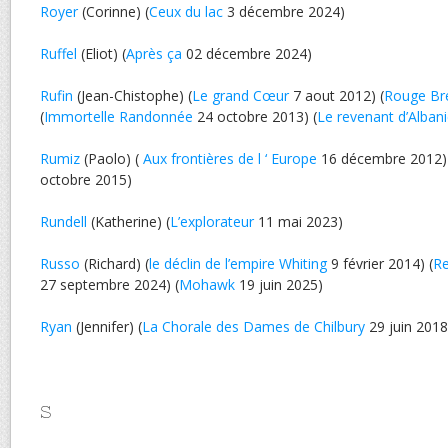
Royer
(Corinne) (
Ceux du lac
3 décembre 2024)
Ruffel
(Eliot) (
Après ça
02 décembre 2024)
Rufin
(Jean-Chistophe) (
Le grand Cœur
7 aout 2012) (
Rouge Bré
(
Immortelle Randonnée
24 octobre 2013) (
Le revenant d’Alban
Rumiz
(Paolo) (
Aux frontières de l ‘ Europe
16 décembre 2012)
octobre 2015)
Rundell
(Katherine) (
L’explorateur
11 mai 2023)
Russo
(Richard) (
le déclin de l’empire Whiting
9 février 2014) (
Re
27 septembre 2024) (
Mohawk
19 juin 2025)
Ryan
(Jennifer) (
La Chorale des Dames de Chilbury
29 juin 2018
S