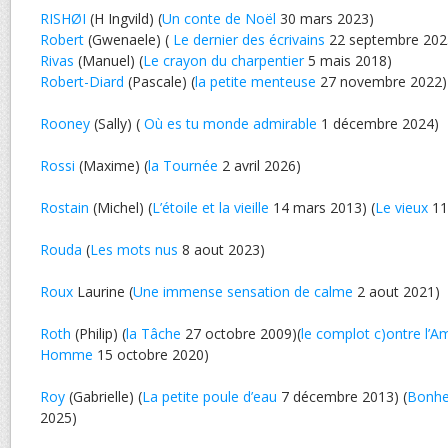
RISHØI
(H Ingvild) (
Un conte de Noël
30 mars 2023)
Robert
(Gwenaele) (
Le dernier des écrivains
22 septembre 202
Rivas
(Manuel) (
Le crayon du charpentier
5 mais 2018)
Robert-Diard
(Pascale) (
la petite menteuse
27 novembre 2022)
Rooney
(Sally) (
Où es tu monde admirable
1 décembre 2024)
Rossi
(Maxime) (
la Tournée
2 avril 2026)
Rostain
(Michel) (
L’étoile et la vieille
14 mars 2013) (
Le vieux
11 
Rouda
(
Les mots nus
8 aout 2023)
Roux
Laurine (
Une immense sensation de calme
2 aout 2021)
Roth
(Philip) (
la Tâche
27 octobre 2009)(
le complot c)ontre l’A
Homme
15 octobre 2020)
Roy
(Gabrielle) (
La petite poule d’eau
7 décembre 2013) (
Bonhe
2025)