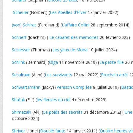
Scheuer
(Norbert) (
Les Abeilles d’Hiver
17 janvier 2022)
(von) Schirac
(Ferdinand) (
L’affaire Collini
28 septembre 2014)
Schnerf
(Joachim) (
Le cabaret des mémoires
20 février 2023)
Schlesser
(Thomas) (
Les yeux de Mona
10 juillet 2024)
Schlink
(Bernhard) (
Olga
11 novembre 2019) (
La petite fille
20 n
Schulman
(Alex) (
Les survivants
12 mai 2022) (
Prochain arrêt
12
Schwartzmann
(Jacky) (
Pension Complète
8 juillet 2019) (
Basti
Shafak
(Elif) (
les fleuves du ciel
4 décembre 2025)
Shimazaki
(Aki) (
Le poids des secrets
31 décembre 2012) (
Une 
octobre 2024)
Shriver
Lionel (
Double faute
14 janvier 2011) (
Quatre heures vi