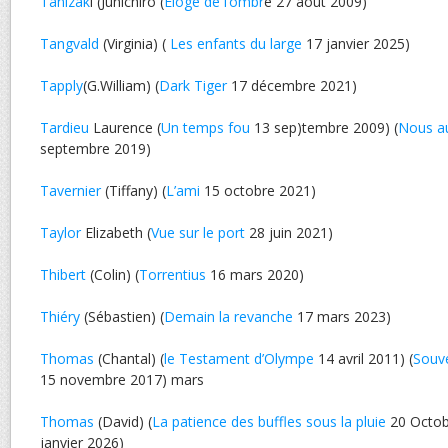
Tanizak
i (Junichiro (
Eloge de l’ombr
e 27 aout 2009)
Tangvald
(Virginia) (
Les enfants du large
17 janvier 2025)
Tapply
(G.William) (
Dark Tiger
17 décembre 2021)
Tardieu
Laurence (
Un temps fou
13 sep)tembre 2009) (
Nous au
septembre 2019)
Tavernier
(Tiffany) (
L’ami
15 octobre 2021)
Taylor
Elizabeth (
Vue sur le port
28 juin 2021)
Thibert
(Colin) (
Torrentius
16 mars 2020)
Thiéry
(Sébastien) (
Demain la revanche
17 mars 2023)
Thomas
(Chantal) (
le Testament d’Olympe
14 avril 2011) (
Souve
15 novembre 2017) mars
Thomas
(David) (
La patience des buffles sous la pluie
20 Octob
janvier 2026)