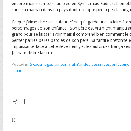
encore moins remettre un pied en Syrie , mais Fadi est bien obl
sans sa maman dans un pays dont il adopte peu à peu la langu
Ce que j’aime chez cet auteur, c’est qu’il garde une lucidité éto
personnages de son enfance . Son père est vraiment manipulateu
grand pour se laisser avoir mais il comprend bien comment le pe
berner par les belles paroles de son père. Sa famille bretonne
impuissante face à cet enlèvement , et les autorités français
J’ai hâte de lire la suite
Posted in:
5 coquillages
,
amour filial
,
Bandes dessinées
,
enlèvemen
Islam
R-T
R