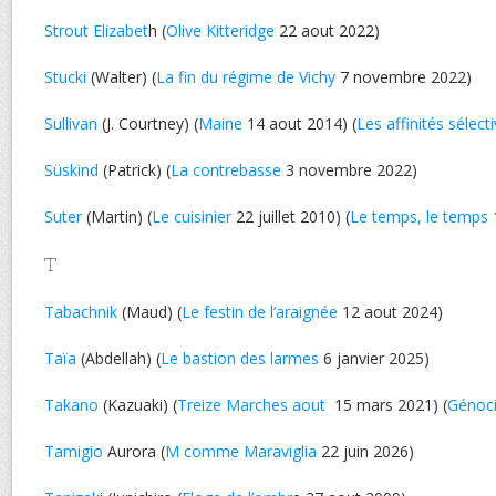
Strout Elizabet
h (
Olive Kitteridge
22 aout 2022)
Stucki
(Walter) (
La fin du régime de Vichy
7 novembre 2022)
Sullivan
(J. Courtney) (
Maine
14 aout 2014) (
Les affinités sélect
Süskind
(Patrick) (
La contrebasse
3 novembre 2022)
Suter
(Martin) (
Le cuisinier
22 juillet 2010) (
Le temps, le temps
T
Tabachnik
(Maud) (
Le festin de l’araignée
12 aout 2024)
Taïa
(Abdellah) (
Le bastion des larmes
6 janvier 2025)
Takano
(Kazuaki) (
Treize Marches aout
15 mars 2021) (
Génoci
Tamigio
Aurora (
M comme Maraviglia
22 juin 2026)