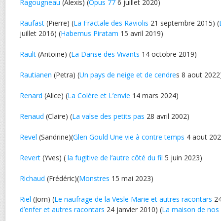
Ragougneau
(Alexis) (
Opus 77
6 juillet 2020)
Raufast
(Pierre) (
La Fractale des Raviolis
21 septembre 2015) (
juillet 2016) (
Habemus Piratam
15 avril 2019)
Rault
(Antoine) (
La Danse des Vivants
14 octobre 2019)
Rautianen
(Petra) (
Un pays de neige et de cendre
s 8 aout 2022
Renard
(Alice) (
La Colère et L’envie
14 mars 2024)
Renaud
(Claire) (
La valse des petits pas
28 avril 2002)
Revel
(Sandrine)(
Glen Gould Une vie à contre temps
4 aout 202
Revert
(Yves) (
la fugitive de l’autre côté du fil
5 juin 2023)
Richaud
(Frédéric)(
Monstres
15 mai 2023)
Riel
(Jorn) (
Le naufrage de la Vesle Marie et autres racontars
24
d’enfer et autres racontars
24 janvier 2010) (
La maison de nos