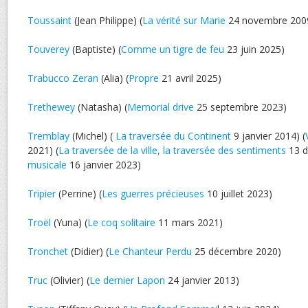
Toussaint
(Jean Philippe) (
La vérité sur Marie
24 novembre 200
Touverey
(Baptiste) (
Comme un tigre de feu
23 juin 2025)
Trabucco Zeran
(Alia) (
Propre
21 avril 2025)
Trethewey
(Natasha) (
Memorial drive
25 septembre 2023)
Tremblay
(Michel) (
La traversée du Continent
9 janvier 2014) (
2021) (
La traversée de la ville, la traversée des sentiments
13 d
musicale
16 janvier 2023)
Tripier
(Perrine) (
Les guerres précieuses
10 juillet 2023)
Troël
(Yuna) (
Le coq solitaire
11 mars 2021)
Tronchet
(Didier) (
Le Chanteur Perdu
25 décembre 2020)
Truc
(Olivier) (
Le dernier Lapon
24 janvier 2013)