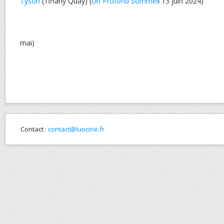
Tyson
(Tiffany Quay) (
Un Profond Sommei
l 13 juin 2024)
mai)
Contact :
contact@luocine.fr