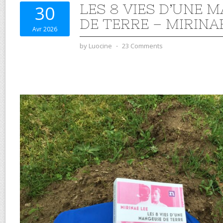
LES 8 VIES D’UNE 
30
DE TERRE – MIRINA
Avr 2026
by
Luocine
⋅
23 Comments