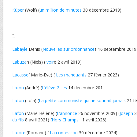
Küper
(Wolf) (
un million de minutes
30 décembre 2019)
L
Labayle
Denis (
Nouvelles sur ordonnance
s 16 septembre 2019
Labuza
n (Niels) (
Ivoir
e 2 avril 2019)
Lacasse
( Marie-Eve) (
Les manquants
27 février 2023)
Lafon
(André) (
L’élève Gilles
14 décembre 201
Lafon
(Lola) (
La petite communiste qui ne souriait jamais
21 fé
Lafon
(Marie-Hélène) (
L’annonce
26 novembre 2009) (
Joseph
3
du fils
8 avril 2021) (
Hors Champs
11 avril 2026)
Lafore
(Romane) (
La confession
30 décembre 2024)