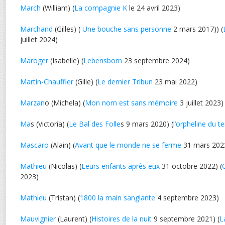
March
(William) (
La compagnie K
le 24 avril 2023)
Marchand
(Gilles) (
Une bouche sans personne
2 mars 2017)) (
juillet 2024)
Maroger
(Isabelle) (
Lebensborn
23 septembre 2024)
Martin-Chauffier
(Gille) (
Le dernier Tribun
23 mai 2022)
Marzan
o (Michela) (
Mon nom est sans mémoire
3 juillet 2023)
Ma
s (Victoria) (
Le Bal des Folle
s 9 mars 2020) (
l’orpheline du t
Mascaro
(Alain) (
Avant que le monde ne se ferme
31 mars 202
Mathieu
(Nicolas) (
Leurs enfants après eux
31 octobre 2022) (
2023)
Mathieu
(Tristan) (
1800 la main sanglante
4 septembre 2023)
Mauvignier
(Laurent) (
Histoires de la nuit
9 septembre 2021) (
L