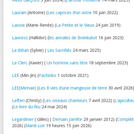
Laurain
(Antoine) (
Les caprices d’un astre
10 juin 2022)
Lavoie
(Marie-Renée) (
La Petite et le Vieux
24 juin 2019)
Laxness
(Hallidor) (
les annales de Brekkukot
16 juin 2023)
Le Bihan
(Sylvie) (
Les Sacrifiés
24 mars 2025)
Le Clerc
(Xavier) (
Un homme sans titre
18 septembre 2023)
LEE
(Min-Jin) (
Pachinko
1 octobre 2021)
LEE(Mirinae)
(
Les 8 vies d’une mangeuse de terre
30 avril 2026
Lefteri
(Christy) (
Les oiseaux chanteurs
7 avril 2022) (
L’apiculte
(
Le livre du feu
24 mai 2024)
Legardinier
( Gilles) (
Demain j’arrête
29 janvier 2012) (
Complèt
2026) (
Mardi soir
19 heures 15 juin 2026)