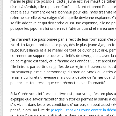
marier le plus site possible. Cette jeune esclave meurt de tub
réussi à s’enfuir, elle repart en Corée du Nord et prend l’ident
c’est le seul moment de vrai bonheur pour elle, mais très vite 
referme sur elle et va exiger d’elle qu’elle devienne espionne. C’
sa fille adoptive et qui deviendra aussi une espionne, elle ne pe
puisque les japonais lui ont enlevé l’utérus quand elle a eu une 
J’ai vraiment été passionnée par le récit de leur formation d’es
Nord. La façon dont dans ce pays, dès le plus jeune âge, on fo
l’autosurveillance et à se méfier de tout ce qu’on peut dire, 
comment on supprime toutes velléités de divergences avec la doc
de ce régime est total, et la famine des années 90 est absolume
fille finiront par sortir des griffes de ce régime à travers un lot
J’ai beaucoup aimé le personnage du mari de Mook qui a très vi
femme qui lui était revenue mais qui a décidé de l’aimer quan
patience et tendresse que cela réconcilie avec l’humanité.
Si la Corée vous intéresse ce livre est pour vous, c’est en plus un
explique que savoir raconter des histoires permet la survie à 
s’ils vivent dans les pires conditions d’horreur, on peut aussi s’év
pensé, alors, au livre de
Joseph Czapski : Proust contre la déc
sortir de l’horreur par la littérature, dans ce roman c’était plutôt