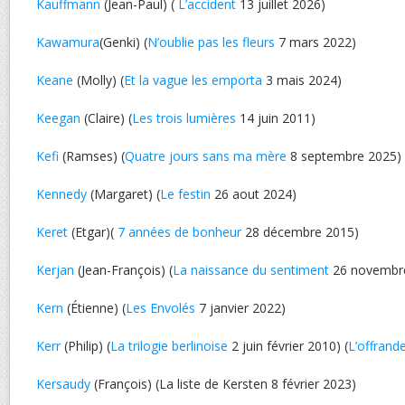
Kauffmann
(Jean-Paul) (
L’accident
13 juillet 2026)
Kawamura
(Genki) (
N’oublie pas les fleurs
7 mars 2022)
Keane
(Molly) (
Et la vague les emporta
3 mais 2024)
Keegan
(Claire) (
Les trois lumières
14 juin 2011)
Kefi
(Ramses) (
Quatre jours sans ma mère
8 septembre 2025)
Kennedy
(Margaret) (
Le festin
26 aout 2024)
Keret
(Etgar)(
7 années de bonheur
28 décembre 2015)
Kerjan
(Jean-François) (
La naissance du sentiment
26 novembr
Kern
(Étienne) (
Les Envolés
7 janvier 2022)
Kerr
(Philip) (
La trilogie berlinoise
2 juin février 2010) (
L’offrand
Kersaudy
(François) (La liste de Kersten 8 février 2023)