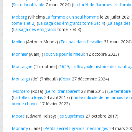
(
Suite Inoubliable
7 mars 2024) (
La forêt de flammes et d’omb
Moberg
(Vilhelm)(
La femme d’un seul homme
le 20 juillet 2021)
tome 1 et 2
) (
La saga des émigrants tome 3et 4
) (
La saga des 
(
La saga des émigrants
tome 7 et 8)
Molina
(Antonio Munoz) (
Tes pas dans l’escalier
31 mars 2024)
Monnier
(Alain) (
Tout va pour le mieux
12 octobre 2023)
Montaigne
(Thimothée) (
1629, L’effroyable histoire des naufra
Montaigu
(de) (Thibault) (
Cœur
27 décembre 2024)
Montero
(Rosa) (
Le roi transparent
28 mai 2013) (
Le territoir
(
La folle du logis
24 avril 2017) (
L’idée ridicule de ne jamais te r
bonne chance
17 février 2022)
Moore
(Edward Kelsey) (
les Suprêmes
27 octobre 2017)
Moriarty
(Liane)
(Petits secrets grands mensonges
24 mars 20