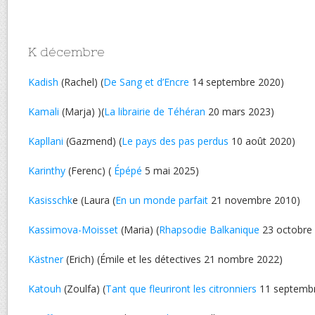
K décembre
Kadish
(Rachel) (
De Sang et d’Encre
14 septembre 2020)
Kamali
(Marja) )(
La librairie de Téhéran
20 mars 2023)
Kapllani
(Gazmend) (
Le pays des pas perdus
10 août 2020)
Karinthy
(Ferenc) (
Épépé
5 mai 2025)
Kasisschk
e (Laura (
En un monde parfait
21 novembre 2010)
Kassimova-Moisset
(Maria) (
Rhapsodie Balkanique
23 octobre
Kästner
(Erich) (Émile et les détectives 21 nombre 2022)
Katouh
(Zoulfa) (
Tant que fleuriront les citronniers
11 septembr