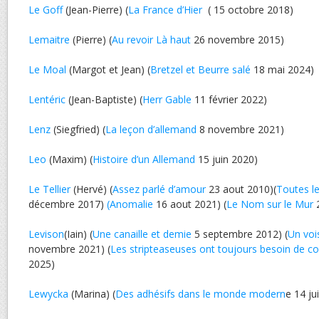
Le Goff
(Jean-Pierre) (
La France d’Hier
( 15 octobre 2018)
Lemaitre
(Pierre) (
Au revoir Là haut
26 novembre 2015)
Le Moal
(Margot et Jean) (
Bretzel et Beurre salé
18 mai 2024)
Lentéric
(Jean-Baptiste) (
Herr Gable
11 février 2022)
Lenz
(Siegfried) (
La leçon d’allemand
8 novembre 2021)
Leo
(Maxim) (
Histoire d’un Allemand
15 juin 2020)
Le Tellier
(Hervé) (
Assez parlé d’amour
23 aout 2010)(
Toutes le
décembre 2017)
(Anomalie
16 aout 2021) (
Le Nom sur le Mur
2
Levison
(Iain) (
Une canaille et demie
5 septembre 2012) (
Un vois
novembre 2021) (
Les stripteaseuses ont toujours besoin de con
2025)
Lewycka
(Marina) (
Des adhésifs dans le monde modern
e 14 ju