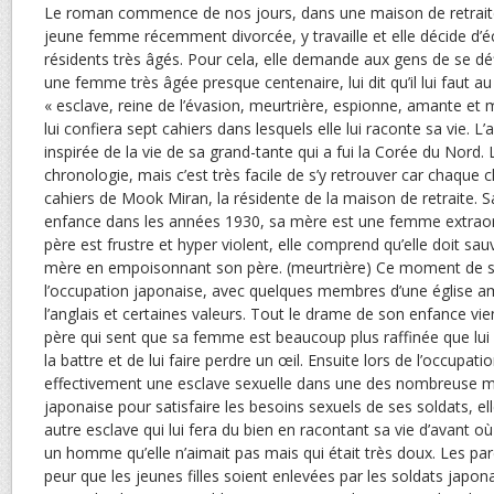
Le roman commence de nos jours, dans une maison de retrait
jeune femme récemment divorcée, y travaille et elle décide d’é
résidents très âgés. Pour cela, elle demande aux gens de se défi
une femme très âgée presque centenaire, lui dit qu’il lui faut a
« esclave, reine de l’évasion, meurtrière, espionne, amante et m
lui confiera sept cahiers dans lesquels elle lui raconte sa vie. L’a
inspirée de la vie de sa grand-tante qui a fui la Corée du Nord. L
chronologie, mais c’est très facile de s’y retrouver car chaque 
cahiers de Mook Miran, la résidente de la maison de retraite.
enfance dans les années 1930, sa mère est une femme extraor
père est frustre et hyper violent, elle comprend qu’elle doit sauv
mère en empoisonnant son père. (meurtrière) Ce moment de sa 
l’occupation japonaise, avec quelques membres d’une église am
l’anglais et certaines valeurs. Tout le drame de son enfance vie
père qui sent que sa femme est beaucoup plus raffinée que lui et
la battre et de lui faire perdre un œil. Ensuite lors de l’occupati
effectivement une esclave sexuelle dans une des nombreuse m
japonaise pour satisfaire les besoins sexuels de ses soldats, ell
autre esclave qui lui fera du bien en racontant sa vie d’avant où
un homme qu’elle n’aimait pas mais qui était très doux. Les par
peur que les jeunes filles soient enlevées par les soldats japona