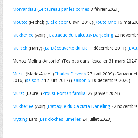
Morvandiau
(
Le taureau par les cornes
3 février 2021)
Moutot
(Michel) (
Ciel d’acier
8 avril 2016)(
Route One
16 mai 20
Mukherjee
(Abir) (
L’attaque du Calcutta-Darjeeling
22 novembr
Mulisch
(Harry) (
La Découverte du Ciel
1 décembre 2011) (
L’At
Munoz Molina (Antonio) (Tes pas dans l’escalier 31 mars 2024)
Murail
(Marie-Aude) (
Charles Dickens
27 avril 2009) (Sauveur et 
2016) (
saison 2
12 juin 2017) (
saison 5
10 décembre 2020)
Murat
(Laure) (
Proust Roman familial
29 janvier 2024)
Mukherjee
(Abir) (
L’attaque du Calcutta Darjelling
22 novembre
Mytting
Lars (
Les cloches jumelles
24 juillet 2023)