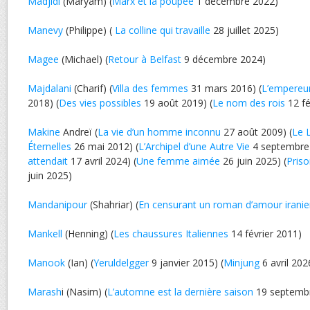
Madjidi
(Maryam) (
Marx et la poupée
1 décembre 2022)
Manevy
(Philippe) (
La colline qui travaille
28 juillet 2025)
Magee
(Michael) (
Retour à Belfast
9 décembre 2024)
Majdalani
(Charif) (
Villa des femmes
31 mars 2016) (
L’empereur
2018) (
Des vies possibles
19 août 2019) (
Le nom des rois
12 fé
Makine
Andreï (
La vie d’un homme inconnu
27 août 2009) (
Le 
Éternelles
26 mai 2012) (
L’Archipel d’une Autre Vie
4 septembre 
attendait
17 avril 2024) (
Une femme aimée
26 juin 2025) (
Priso
juin 2025)
Mandanipour
(Shahriar) (
En censurant un roman d’amour irani
Mankell
(Henning) (
Les chaussures Italiennes
14 février 2011)
Manook
(Ian) (
Yeruldelgger
9 janvier 2015) (
Minjung
6 avril 202
Marash
i (Nasim) (
L’automne est la dernière saison
19 septemb