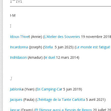
I-M
I
Idoux-Thive
t (Annie) (
L’Atelier des Souvenirs
19 novembre 2018
Incardonna
(Joseph) (
Stella
5 juin 2025) (
Le monde est fatigué
Indridason
(Arnadur) (
le duel
12 mars 2014)
J
Jablonk
a (Yvan) (
En Camping-Ca
r 5 juin 2019)
Jacques
(Paula) (
L’héritage de la Tante Carlotta
5 avril 2021)
Jancar
(Drago) (
Et l’Amour aussi a Besoin de Repos
20 juillet 2