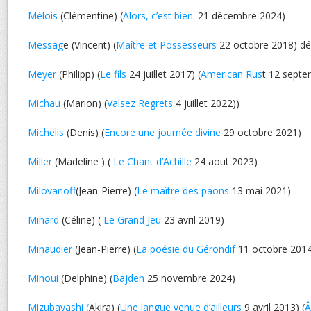
Mélois
(Clémentine) (
Alors, c’est bien
. 21 décembre 2024)
Messag
e (Vincent) (
Maître et Possesseurs
22 octobre 2018) d
Meyer
(Philipp) (
Le fils
24 juillet 2017) (
American Rus
t 12 septe
Michau
(Marion) (
Valsez Regrets
4 juillet 2022))
Michelis
(Denis) (
Encore une journée divine
29 octobre 2021)
Miller
(Madeline ) (
Le Chant d’Achille
24 aout 2023)
Milovanoff
(Jean-Pierre) (
Le maître des paons
13 mai 2021)
Minard
(Céline) (
Le Grand Jeu
23 avril 2019)
Minaudier
(Jean-Pierre) (
La poésie du Gérondif
11 octobre 2014
Minoui
(Delphine) (
Bajden
25 novembre 2024)
Mizubayashi (
Akira) (
Une langue venue d’ailleurs
9 avril 2013) (
Â