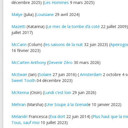
décembre 2025) (
Les Hommes
9 mars 2025)
Malye
(Julia) (
Louisiane
29 avril 2024)
Mazetti
(Katarina) (
Le mec de la tombe d’à coté
22 juillet 2009)
juillet 2017)
McCann
(Colum) (
les saisons de la nuit
32 juin 2023) (
Apeirogo
16 février 2023)
McCarten Anthony
(
Devenir Zéro
30 mars 2026)
McEwan
(Ian) (
Solaire
27 juin 2016) (
Amsterdam
2 octobre 4 s
Sweet Tooth
04 décembre 2023)
McKenna
(Oisin) (
Lundi c’est loin
29 juin 2026)
Mehran
(Marsha) (
Une Soupe à la Grenad
e 10 janvier 2022)
Melandri
Francesca (
Eva dort
22 juin 2014) (
Plus haut que la m
Tous, sauf moi
10 juillet 2023)