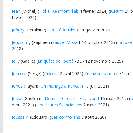
Jean
(Michel) (
Tioka, Ke (montréal)
4 février 2024) (
Kukum
21 o
février 2026)
Jeffroy
(Géraldine) (
Un Été à l’Islette
20 janvier 2020)
Jerusalm
y (Raphaël) (
Sauver Mozar
t 14 octobre 2013) (
La rose
2018)
Jolly
(Gaëlle) (
En quête de liberté
-BD- 12 novembre 2025)
Joncour
(Serge) (
L’idole
22 avril 2024) (
l’écrivain national
31 juill
Jones
(Tayari) (
Un mariage américain
17 juin 2021)
Josse
(Gaëlle) (
le Dernier Gardien d’Ellis Island
16 mars 2017) (
U
mars 2021) (
Les Heures Silencieuses
2 mars 2021)
Jousselin
(Edouard) (
Les cormorans
7 aout 2020)