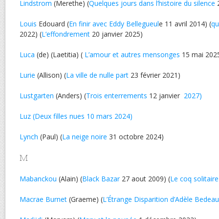
Lindstrom
(Merethe) (
Quelques jours dans l’histoire du silence
2
Louis
Edouard (
En finir avec Eddy Bellegueul
e 11 avril 2014) (
qu
2022) (
L’effondrement
20 janvier 2025)
Luca
(de) (Laetitia) (
L’amour et autres mensonges
15 mai 202
Lurie
(Allison) (
La ville de nulle part
23 février 2021)
Lustgarten
(Anders) (
Trois enterrements
12 janvier
2027)
Luz (Deux filles nues 10 mars 2024)
Lynch
(Paul) (
La neige noire
31 octobre 2024)
M
Mabanckou
(Alain) (
Black Bazar
27 aout 2009) (
Le coq solitaire
Macrae Burnet
(Graeme) (
L’Étrange Disparition d’Adèle Bedeau