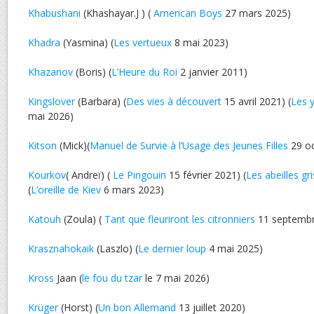
Khabushani
(Khashayar.J ) (
American Boys
27 mars 2025)
Khadra
(Yasmina) (
Les vertueux
8 mai 2023)
Khazanov
(Boris) (
L’Heure du Roi
2 janvier 2011)
Kingslover
(Barbara) (
Des vies à découvert
15 avril 2021) (
Les 
mai 2026)
Kitson
(Mick)(
Manuel de Survie à l’Usage des Jeunes Filles
29 oc
Kourkov
( Andreï) (
Le Pingouin
15 février 2021) (
Les abeilles gr
(
L’oreille de Kiev
6 mars 2023)
Katouh
(Zoula) (
Tant que fleuriront les citronniers
11 septembr
Krasznahokaik
(Laszlo) (
Le dernier loup
4 mai 2025)
Kross
Jaan (
le fou du tzar
le 7 mai 2026)
Krüger
(Horst) (
Un bon Allemand
13 juillet 2020)