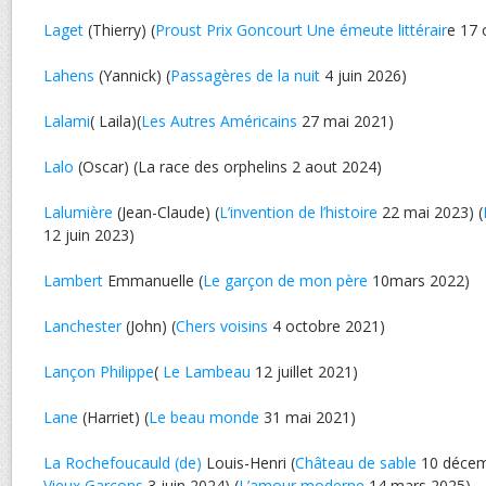
Laget
(Thierry) (
Proust Prix Goncourt Une émeute littérair
e 17 
Lahens
(Yannick) (
Passagères de la nuit
4 juin 2026)
Lalami
( Laila)(
Les Autres Américains
27 mai 2021)
Lalo
(Oscar) (La race des orphelins 2 aout 2024)
Lalumière
(Jean-Claude) (
L’invention de l’histoire
22 mai 2023) (
12 juin 2023)
Lambert
Emmanuelle (
Le garçon de mon père
10mars 2022)
Lanchester
(John) (
Chers voisins
4 octobre 2021)
Lançon Philippe
(
Le Lambeau
12 juillet 2021)
Lane
(Harriet) (
Le beau monde
31 mai 2021)
La Rochefoucauld (de)
Louis-Henri (
Château de sable
10 décem
Vieux Garçons
3 juin 2024) (
L’amour moderne
14 mars 2025)