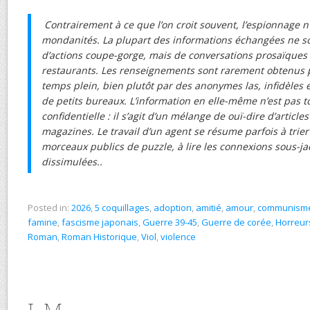
Contrairement à ce que l’on croit souvent, l’espionnage n
mondanités. La plupart des informations échangées ne son
d’actions coupe-gorge, mais de conversations prosaïques 
restaurants. Les renseignements sont rarement obtenus 
temps plein, bien plutôt par des anonymes las, infidèles
de petits bureaux. L’information en elle-même n’est pas 
confidentielle : il s’agit d’un mélange de ouï-dire d’articl
magazines. Le travail d’un agent se résume parfois à trie
morceaux publics de puzzle, à lire les connexions sous-
dissimulées..
Posted in:
2026
,
5 coquillages
,
adoption
,
amitié
,
amour
,
communism
famine
,
fascisme japonais
,
Guerre 39-45
,
Guerre de corée
,
Horreur
Roman
,
Roman Historique
,
Viol
,
violence
I-M