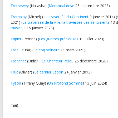
Trethewey
(Natasha) (
Memorial drive
25 septembre 2023)
Tremblay
(Michel) (
La traversée du Continent
9 janvier 2014) (
2021) (
La traversée de la ville, la traversée des sentiments
13 d
musicale
16 janvier 2023)
Tripier
(Perrine) (
Les guerres précieuses
10 juillet 2023)
Troël
(Yuna) (
Le coq solitaire
11 mars 2021)
Tronchet
(Didier) (
Le Chanteur Perdu
25 décembre 2020)
Truc
(Olivier) (
Le dernier Lapon
24 janvier 2013)
Tyson
(Tiffany Quay) (
Un Profond Sommei
l 13 juin 2024)
mai)