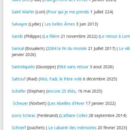
Saint Martin
(Lori) (
Pour qui je me prends
1 juillet 224)
Salvayre
(Lydie) (
Les belles Âmes
3 juin 2013)
Sands
(Philippe) (
La filière
21 novembre 2022) (
Le retour à Le
Sansal
(Boualem) (
2084 la fin du monde
21 Juillet 2017) (
Le vil
janvier 2026)
Santoliquido
(Giuseppe) (
l’été sans retour
3 aout 2026)
Sattouf
(Riad) (
Moi, Fadi, le frère volé
6 décembre 2025)
Schäfer
(Stephan) (
encore 25 étés
, 16 mai 2025)
Scheuer
(Norbert) (
Les Abeilles d’Hiver
17 janvier 2022)
(von) Schirac
(Ferdinand) (
L’affaire Collini
28 septembre 2014)
Schnerf
(Joachim) (
Le cabaret des mémoires
20 février 2023)