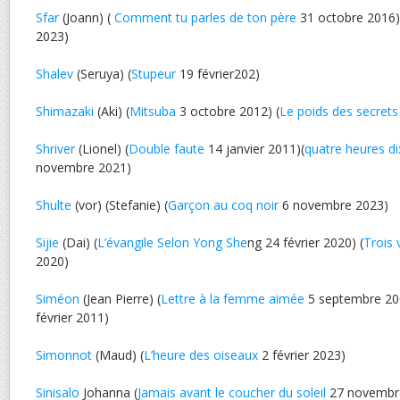
Sfar
(Joann) (
Comment tu parles de ton père
31 octobre 2016)
2023)
Shalev
(Seruya) (
Stupeur
19 février202)
Shimazaki
(Aki) (
Mitsuba
3 octobre 2012) (
Le poids des secrets
Shriver
(Lionel) (
Double faute
14 janvier 2011)(
quatre heures di
novembre 2021)
Shulte
(vor) (Stefanie) (
Garçon au coq noir
6 novembre 2023)
Sijie
(Dai) (
L’évangile Selon Yong She
ng 24 février 2020) (
Trois 
2020)
Siméon
(Jean Pierre) (
Lettre à la femme aimée
5 septembre 200
février 2011)
Simonnot
(Maud) (
L’heure des oiseaux
2 février 2023)
Sinisalo
Johanna (
Jamais avant le coucher du soleil
27 novembr