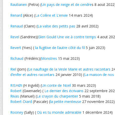
Rautianen
(Petra) (
Un pays de neige et de cendre
s 8 aout 2022
Renard
(Alice) (
La Colère et L’envie
14 mars 2024)
Renaud
(Claire) (
La valse des petits pas
28 avril 2002)
Revel
(Sandrine)(
Glen Gould Une vie à contre temps
4 aout 202
Revert
(Yves) (
la fugitive de l’autre côté du fil
5 juin 2023)
Richaud
(Frédéric)(
Monstres
15 mai 2023)
Riel
(Jorn) (
Le naufrage de la Vesle Marie et autres racontars
24
d’enfer et autres racontars
24 janvier 2010) (
La maison de nos
RISHØI
(H Ingvild) (
Un conte de Noël
30 mars 2023)
Robert
(Gwenaele) (
Le dernier des écrivains
22 septembre 202
Rivas
(Manuel) (
Le crayon du charpentier
5 mais 2018)
Robert-Diard
(Pascale) (
la petite menteuse
27 novembre 2022)
Rooney
(Sally) (
Où es tu monde admirable
1 décembre 2024)