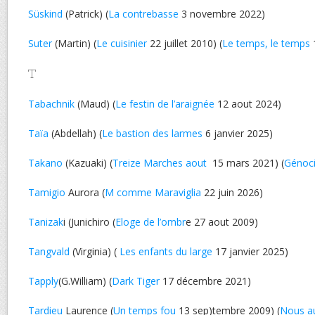
Süskind
(Patrick) (
La contrebasse
3 novembre 2022)
Suter
(Martin) (
Le cuisinier
22 juillet 2010) (
Le temps, le temps
T
Tabachnik
(Maud) (
Le festin de l’araignée
12 aout 2024)
Taïa
(Abdellah) (
Le bastion des larmes
6 janvier 2025)
Takano
(Kazuaki) (
Treize Marches aout
15 mars 2021) (
Génoci
Tamigio
Aurora (
M comme Maraviglia
22 juin 2026)
Tanizak
i (Junichiro (
Eloge de l’ombr
e 27 aout 2009)
Tangvald
(Virginia) (
Les enfants du large
17 janvier 2025)
Tapply
(G.William) (
Dark Tiger
17 décembre 2021)
Tardieu
Laurence (
Un temps fou
13 sep)tembre 2009) (
Nous au