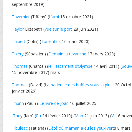
septembre 2019)
Tavernier
(Tiffany) (
L’ami
15 octobre 2021)
Taylor
Elizabeth (
Vue sur le port
28 juin 2021)
Thibert
(Colin) (
Torrentius
16 mars 2020)
Thiéry
(Sébastien) (
Demain la revanche
17 mars 2023)
Thomas
(Chantal) (
le Testament d’Olympe
14 avril 2011) (
Souve
15 novembre 2017) mars
Thomas
(David) (
La patience des buffles sous la pluie
20 Octob
janvier 2026)
Thurin
(Paul) (
Le livre de Joan
16 juillet 2025
Thu
y (Kim) (
Ru
24 février 2010) (
Man
21 juin 2013) (
Vi
16 nove
Tibuleac
(Tatiana) (
L’été où maman a eu les yeux vert
s 8 mars