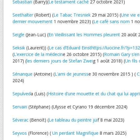
Sebastian
(Barry)(
Le testament caché
27 octobre 2021)
Seethalter
(Robert) (
Le Tabac Tresniek
29 mai 2015) (
Une vie e
dernier mouvement
1 novembre 2023) (
Le café sans nom
1 no
Seigle
(Jean-Luc) (
En Vieillissant les Hommes pleurent
20 août 
Seksik
(Laurent)) (
Le cas d’Eduard Einsthttps://luocine.fr/?p=13
(
L’exercice de la médecin
e 26 octobre 2015) (
Romain Gary s’en
2017) (
les derniers jours de Stefan Zwei
g 1 août 2018) (
Un fils
Sénanque
(Antoine) (
L’ami de jeuness
e 30 novembre 2015 ) (
C
2024)
Sepulved
a (Luis) (
Histoire d’une mouette et du chat qui lui appri
Servain
(Stéphane) (Ulysse et Cyrano 19 décembre 2024)
Séverac
(Benoït) (
Le tableau du peintre jui
f 8 mai 2023)
Seyvos
(Florence) (
Un perdant Magnifique
8 mars 2025)