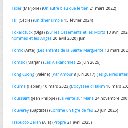
Tixier
(Marjorie) (
Un autre bleu que le tien
21 mars 2022)
Tlili
(Cécile) (
Un dîner simple
15 février 2024)
Tokarczuck
(Olga) (
Sur les Ossements et les Morts
13 avril 202
hommes et les Anges
20 avril 2020) juin
Tomic
(Ante) (
Les enfants de la Sainte Marguerite
13 mars 202
Tomsic
(Marjan) (
Les Alexandrines
25 juin 2026)
Tong Cuong
(Valérie) (
Par Amour
8 juin 2017) (
les guerres intér
Toulmé
(Fabien) 10 mars 2023)(
L’odyssée d’Hakim
10 mars 20
Toussaint
(Jean Philippe) (
La vérité sur Marie
24 novembre 200
Touverey
(Baptiste) (
Comme un tigre de feu
23 juin 2025)
Trabucco Zeran
(Alia) (
Propre
21 avril 2025)