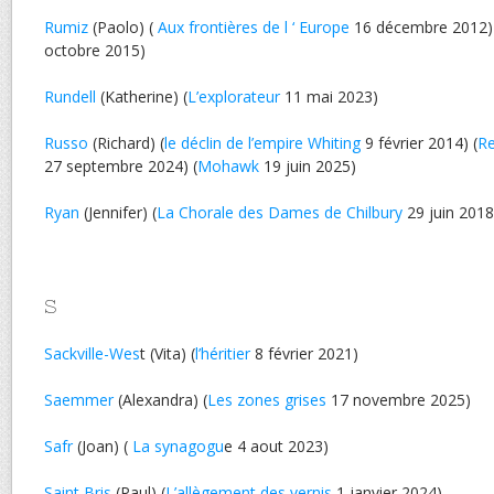
Rumiz
(Paolo) (
Aux frontières de l ‘ Europe
16 décembre 2012)
octobre 2015)
Rundell
(Katherine) (
L’explorateur
11 mai 2023)
Russo
(Richard) (
le déclin de l’empire Whiting
9 février 2014) (
Re
27 septembre 2024) (
Mohawk
19 juin 2025)
Ryan
(Jennifer) (
La Chorale des Dames de Chilbury
29 juin 2018
S
Sackville-Wes
t (Vita) (
l’héritier
8 février 2021)
Saemmer
(Alexandra) (
Les zones grises
17 novembre 2025)
Safr
(Joan) (
La synagogu
e 4 aout 2023)
Saint Bris
(Paul) (
L’allègement des vernis
1 janvier 2024)