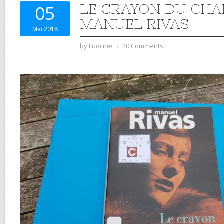
LE CRAYON DU CHA
05
MANUEL RIVAS
Mai 2018
by
Luocine
⋅
20 Comments