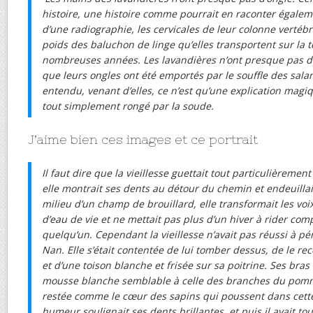
histoire, une histoire comme pourrait en raconter égaleme
d’une radiographie, les cervicales de leur colonne vertéb
poids des baluchon de linge qu’elles transportent sur la 
nombreuses années. Les lavandières n’ont presque pas d’o
que leurs ongles ont été emportés par le souffle des sal
entendu, venant d’elles, ce n’est qu’une explication magiq
tout simplement rongé par la soude.
J’aime bien ces images et ce portrait
Il faut dire que la vieillesse guettait tout particulièrement
elle montrait ses dents au détour du chemin et endeuilla
milieu d’un champ de brouillard, elle transformait les vo
d’eau de vie et ne mettait pas plus d’un hiver à rider co
quelqu’un. Cependant la vieillesse n’avait pas réussi à pén
Nan. Elle s’était contentée de lui tomber dessus, de le re
et d’une toison blanche et frisée sur sa poitrine. Ses bra
mousse blanche semblable à celle des branches du pommi
restée comme le cœur des sapins qui poussent dans cett
humeur soulignait ses dents brillantes, et puis il avait t