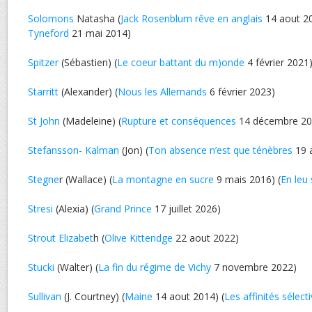
Solomons
Natasha (
Jack Rosenblum rêve en anglais
14 aout 20
Tyneford
21 mai 2014)
Spitzer
(Sébastien) (
Le coeur battant du m)onde
4 février 2021
Starritt
(Alexander) (
Nous les Allemands
6 février 2023)
St John
(Madeleine) (
Rupture et conséquences
14 décembre 20
Stefansson- Kalman
(Jon) (
Ton absence n’est que ténèbres
19 
Stegne
r (Wallace) (
La montagne en sucre
9 mais 2016) (
En leu 
Stresi
(Alexia) (
Grand Prince
17 juillet 2026)
Strout Elizabet
h (
Olive Kitteridge
22 aout 2022)
Stucki
(Walter) (
La fin du régime de Vichy
7 novembre 2022)
Sullivan
(J. Courtney) (
Maine
14 aout 2014) (
Les affinités sélect