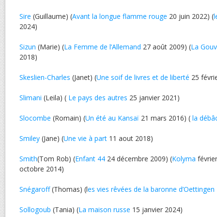
Sire
(Guillaume) (
Avant la longue flamme rouge
20 juin 2022) (
l
2024)
Sizun
(Marie) (
La Femme de l’Allemand
27 août 2009) (
La Gouv
2018)
Skeslien-Charles
(Janet) (
Une soif de livres et de liberté
25 févri
Slimani
(Leila) (
Le pays des autres
25 janvier 2021)
Slocombe
(Romain) (
Un été au Kansaï
21 mars 2016) (
la débâ
Smiley
(Jane) (
Une vie à part
11 aout 2018)
Smith
(Tom Rob) (
Enfant 44
24 décembre 2009) (
Kolyma
févrie
octobre 2014)
Snégaroff
(Thomas) (l
es vies rêvées de la baronne d’Oettingen
Sollogoub
(Tania) (
La maison russe
15 janvier 2024)