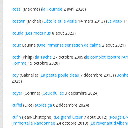
Rossi
(Maxime) (
la Tournée
2 avril 2026)
Rostain
(Michel) (
L’étoile et la vieille
14 mars 2013) (
Le vieux
11 
Rouda
(
Les mots nus
8 aout 2023)
Roux
Laurine (
Une immense sensation de calme
2 aout 2021)
Roth
(Philip) (
la Tâche
27 octobre 2009)(
le complot c)ontre l’A
Homme
15 octobre 2020)
Roy
(Gabrielle) (
La petite poule d’eau
7 décembre 2013) (
Bonhe
2025)
Royer
(Corinne) (
Ceux du lac
3 décembre 2024)
Ruffel
(Eliot) (
Après ça
02 décembre 2024)
Rufin
(Jean-Chistophe) (
Le grand Cœur
7 aout 2012) (
Rouge Bré
(
Immortelle Randonnée
24 octobre 2013) (
Le revenant d’Alban