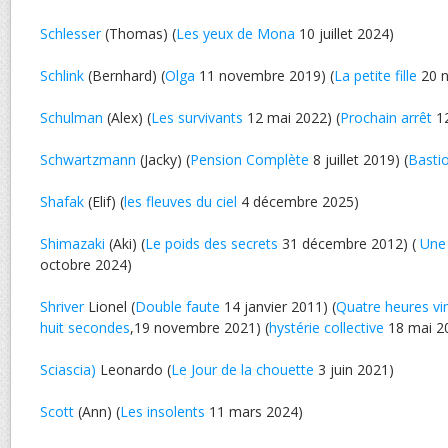
Schlesser
(Thomas) (
Les yeux de Mona
10 juillet 2024)
Schlink
(Bernhard) (
Olga
11 novembre 2019) (
La petite fille
20 n
Schulman
(Alex) (
Les survivants
12 mai 2022) (
Prochain arrêt
12
Schwartzmann
(Jacky) (
Pension Complète
8 juillet 2019) (
Basti
Shafak
(Elif) (
les fleuves du ciel
4 décembre 2025)
Shimazaki
(Aki) (
Le poids des secrets
31 décembre 2012) (
Une 
octobre 2024)
Shriver
Lionel (
Double faute
14 janvier 2011) (
Quatre heures vi
huit secondes
,19 novembre 2021) (
hystérie collective
18 mai 2
Sciascia)
Leonardo (
Le Jour de la chouette
3 juin 2021)
Scott
(Ann) (
Les insolents
11 mars 2024)