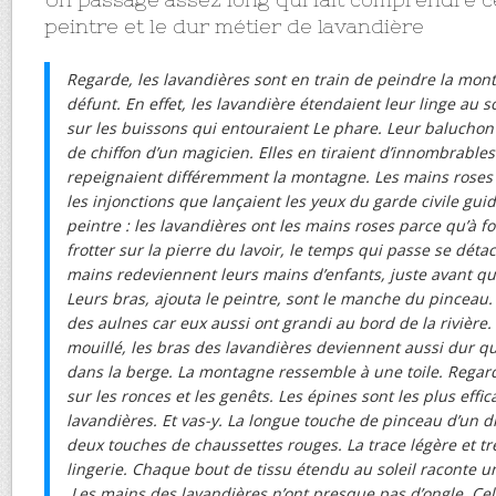
peintre et le dur métier de lavandière
Regarde, les lavandières sont en train de peindre la mon
défunt. En effet, les lavandière étendaient leur linge au so
sur les buissons qui entouraient Le phare. Leur baluchon
de chiffon d’un magicien. Elles en tiraient d’innombrable
repeignaient différemment la montagne. Les mains roses 
les injonctions que lançaient les yeux du garde civile guid
peintre : les lavandières ont les mains roses parce qu’à fo
frotter sur la pierre du lavoir, le temps qui passe se dét
mains redeviennent leurs mains d’enfants, juste avant qu’
Leurs bras, ajouta le peintre, sont le manche du pinceau. 
des aulnes car eux aussi ont grandi au bord de la rivière. L
mouillé, les bras des lavandières deviennent aussi dur qu
dans la berge. La montagne ressemble à une toile. Regard
sur les ronces et les genêts. Les épines sont les plus effi
lavandières. Et vas-y. La longue touche de pinceau d’un d
deux touches de chaussettes rouges. La trace légère et t
lingerie. Chaque bout de tissu étendu au soleil raconte un
Les mains des lavandières n’ont presque pas d’ongle. Cel