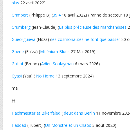
plus
22 avril 2022)
Grimbert
(Philippe B) (
39.4
18 avril 2022) (Panne de secteur 18 j
Grumberg
(Jean-Claude) (
La plus précieuse des marchandises
2
Gueorguieva
(Elitza) (
les cosmonautes ne font que passe
r 20 
Guene
(Faïza) (
Millénium Blues
27 Mai 2019)
Guillot
(Bruno) (
Adieu Soulayman
6 mars 2026)
Gyasi
(Yaa) (
No Home
13 septembre 2024)
mai
H
Hachmeister et Bikerfeled
(
deux dans Berlin
11 novembre 202
Haddad
(Hubert) (
Un Monstre et un Chaos
3 août 2020)