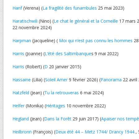
Hanf
(Verena) (
La fragilité des funambules
25 mai 2023)
Haratischwili
(Nino) (
Le chat le général et la Corneille
17 mars 2
22 novembre 2024)
Harpman
(Jacqueline) (
Moi qui n’est pas connu les hommes
28
Harris
(Joanne) (
L’été des Saltimbanque
s 9 mai 2022)
Harris
(Robert) (
D
20 janvier 2015)
Hassaine
(Lilia) (
Soleil Amer
9 février 2026) (
Panorama
22 avril
Hatzfeld
(Jean) (
Tu la retrouveras
6 mai 2024)
Helfer
(Monika) (
Héritages
10 novembre 2022)
Hegland
(Jean) (
Dans la Forêt
29 juin 2017) (
Apaiser nos tempê
Heilbronn
(François) (
Deux été 44 – Metz 1744/ Drancy 1944
, 