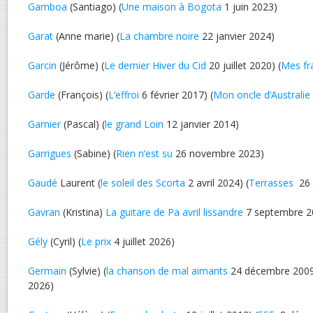
Gamboa
(Santiago) (
Une maison à Bogota
1 juin 2023)
Garat
(Anne marie) (
La chambre noire
22 janvier 2024)
Garcin
(Jérôme) (
Le dernier Hiver du Cid
20 juillet 2020) (
Mes fr
Garde
(François) (
L’effroi
6 février 2017) (
Mon oncle d’Australie
Garnier
(Pascal) (
le grand Loin
12 janvier 2014)
Garrigues
(Sabine) (
Rien n’est su
26 novembre 2023)
Gaudé
Laurent (
le soleil des Scorta
2 avril 2024) (
Terrasses
26 
Gavran
(Kristina)
La guitare de Pa avril lissandre
7 septembre 2
Gély
(Cyril) (
Le prix
4 juillet 2026)
Germain
(Sylvie) (
la chanson de mal aimants
24 décembre 2009 
2026)