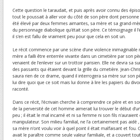
Cette question le taraudait, et puis après avoir connu des épis
tout le poussait à aller voir du côté de son père dont personne ne 
été élevé par deux femmes aimantes, sa mère et sa grand-mère
du personnage diabolique qu’était son père. Ce témoignage il l’é
il s’en est fallu de vraiment peu pour que cela en soit un.
Le récit commence par une scène d’une violence inimaginable m
mère a failli être enterrée vivante dans un cimetière par son pè
venaient de l’enlever sur un trottoir parisien. Elle ne devra sa s
des passants qui étaient devant la grille du cimetière. Jean-Chri
saura rien de ce drame, quand il interrogera sa mère sur son pè
lui dire quoi que ce soit mais lui donne à lire les papiers du div
raconté.
Dans ce récit, l’écrivain cherche à comprendre ce père et en s
de la perversité de cet homme aimerait lui trouver le début d’une 
peu ; il était le mal incarné et ni sa femme ni son fils n’auraient
manipulateur. Son milieu familial, ne l’a certainement pas aidé ,
sa mère n’ont voulu voir à quel point il était malfaisant et fou.
avait le paraître comme seule valeur familiale, et a couvert tout