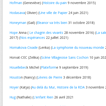
Hofman
(Geneviève) (
Histoire du pain
9 novembre 2015)
Hodasava
( Olivier) (
Une ville de Papier
24 juin 2021)
Honeyman
(Gail) (
Eleanor va très bien
31 octobre 2018)
Hope
Anna (
Le chagrin des vivants
28 novembre 2016) (
La sal
2017) (
Nos espérances
22 juillet 2021)
Hornakova-Civade
(Lenka) (
La symphonie du nouveau monde
2
Horvat-CEC (Zelika) (
Scène Villageoise Sans Cochon
10 juin 20
Houellebec
k Michel (
Plateform
e 9 septembre 2019)
Housto
n (Nancy) (
Lèvres de Pierre
3 décembre 2018)
Hoyer
(Katja) (
Au delà du Mur, Histoire de la RDA
3 novembre 
Hug
(Nathalie) (
L’enfant Rien
26 avril 2021