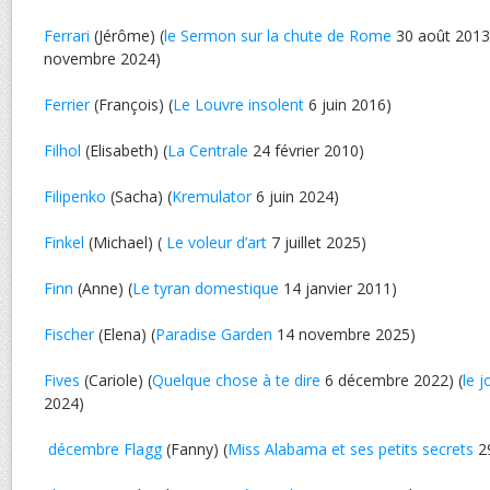
Ferrari
(Jérôme) (
le Sermon sur la chute de Rome
30 août 2013)
novembre 2024)
Ferrier
(François) (
Le Louvre insolent
6 juin 2016)
Filhol
(Elisabeth) (
La Centrale
24 février 2010)
Filipenko
(Sacha) (
Kremulator
6 juin 2024)
Finkel
(Michael) (
Le voleur d’art
7 juillet 2025)
Finn
(Anne) (
Le tyran domestique
14 janvier 2011)
Fischer
(Elena) (
Paradise Garden
14 novembre 2025)
Fives
(Cariole) (
Quelque chose à te dire
6 décembre 2022) (
le j
2024)
décembre Flagg
(Fanny) (
Miss Alabama et ses petits secrets
29