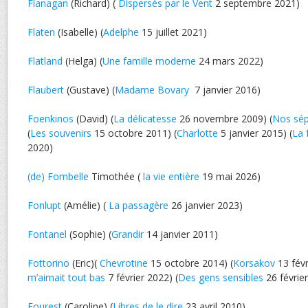
Flanagan
(Richard) (
Dispersés par le Vent
2 septembre 2021)
Flaten
(Isabelle) (
Adelphe
15 juillet 2021)
Flatland
(Helga) (
Une famille moderne
24 mars 2022)
Flaubert
(Gustave) (
Madame Bovary
7 janvier 2016)
Foenkinos
(David) (
La délicatesse
26 novembre 2009) (
Nos sép
(
Les souvenirs
15 octobre 2011) (
Charlotte
5 janvier 2015) (
La 
2020)
(de) Fombelle
Timothée (
la vie entière
19 mai 2026)
Fonlupt
(Amélie) (
La passagère
26 janvier 2023)
Fontanel
(Sophie) (
Grandir
14 janvier 2011)
Fottorino
(Eric)(
Chevrotine
15 octobre 2014) (
Korsakov
13 févr
m’aimait tout bas
7 février 2022) (
Des gens sensibles
26 févrie
Fourest
(Caroline) (
Libres de le dire
23 avril 2010)