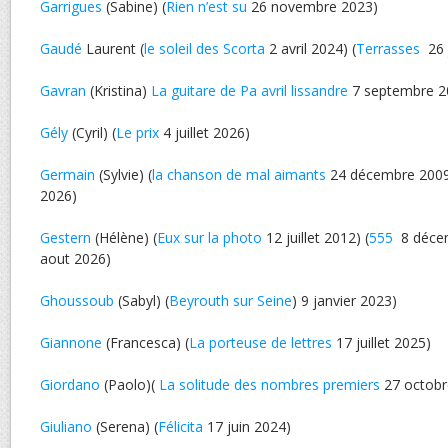
Garrigues
(Sabine) (
Rien n’est su
26 novembre 2023)
Gaudé
Laurent (
le soleil des Scorta
2 avril 2024) (
Terrasses
26 
Gavran
(Kristina)
La guitare de Pa avril lissandre
7 septembre 2
Gély
(Cyril) (
Le prix
4 juillet 2026)
Germain
(Sylvie) (
la chanson de mal aimants
24 décembre 2009 
2026)
Gestern
(Hélène) (
Eux sur la photo
12 juillet 2012) (
555
8 décem
aout 2026)
Ghoussoub
(Sabyl) (
Beyrouth sur Seine
) 9 janvier 2023)
Giannone
(Francesca) (
La porteuse de lettres
17 juillet 2025)
Giordano
(Paolo)(
La solitude des nombres premiers
27 octobr
Giuliano
(Serena) (
Félicita
17 juin 2024)