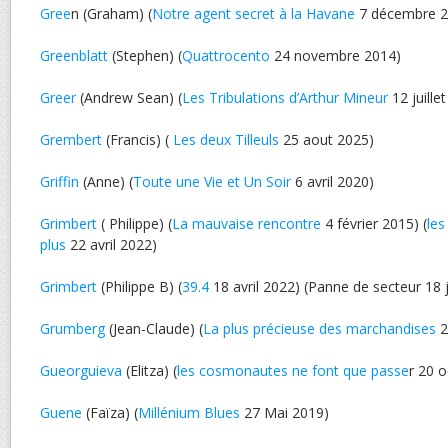
Gree
n (Graham) (
Notre agent secret à la Havane
7 décembre 2
Greenblatt
(Stephen) (
Quattrocento
24 novembre 2014)
Greer
(Andrew Sean) (
Les Tribulations d’Arthur Mineur
12 juille
Grembert
(Francis) (
Les deux Tilleuls
25 aout 2025)
Griffin
(Anne) (
Toute une Vie et Un Soir
6 avril 2020)
Grimbert
( Philippe) (
La mauvaise rencontre
4 février 2015) (
les
plus
22 avril 2022)
Grimbert
(Philippe B) (
39.4
18 avril 2022) (Panne de secteur 18 j
Grumberg
(Jean-Claude) (
La plus précieuse des marchandises
2
Gueorguieva
(Elitza) (
les cosmonautes ne font que passe
r 20 
Guene
(Faïza) (
Millénium Blues
27 Mai 2019)