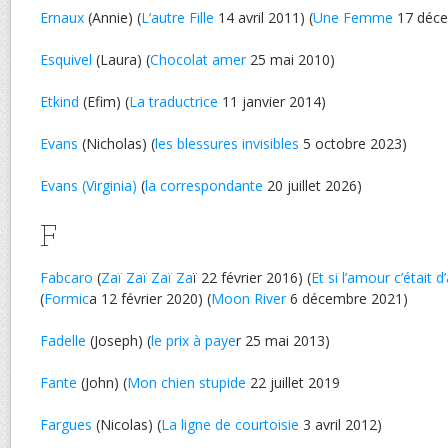
Ernaux
(Annie) (
L’autre Fille
14 avril 2011) (
Une Femme
17 déce
Esquivel
(Laura) (
Chocolat amer
25 mai 2010)
Etkind
(Efim) (
La traductrice
11 janvier 2014)
Evans
(Nicholas) (
les blessures invisibles
5 octobre 2023)
Evans (Virginia)
(
la correspondante
20 juillet 2026)
F
Fabcaro
(
Zaï Zaï Zaï Za
ï 22 février 2016) (
Et si l’amour c’était 
(
Formic
a 12 février 2020) (
Moon River
6 décembre 2021)
Fadelle
(Joseph) (
le prix à paye
r 25 mai 2013)
Fante
(John) (
Mon chien stupide
22 juillet 2019
Fargues
(Nicolas) (
La ligne de courtoisie
3 avril 2012)