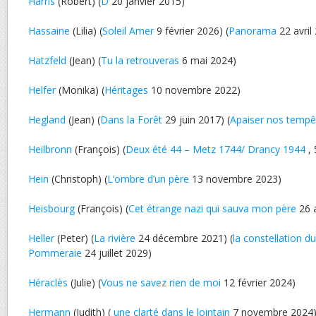
Harris
(Robert) (
D
20 janvier 2015)
Hassaine
(Lilia) (
Soleil Amer
9 février 2026) (
Panorama
22 avril
Hatzfeld
(Jean) (
Tu la retrouveras
6 mai 2024)
Helfer
(Monika) (
Héritages
10 novembre 2022)
Hegland
(Jean) (
Dans la Forêt
29 juin 2017) (
Apaiser nos tempê
Heilbronn
(François) (
Deux été 44 – Metz 1744/ Drancy 1944
, 
Hein
(Christoph) (
L’ombre d’un père
13 novembre 2023)
Heisbourg
(François) (
Cet étrange nazi qui sauva mon père
26 
Heller
(Peter) (
La rivière
24 décembre 2021) (
la constellation d
Pommeraie
24 juillet 2029)
Héraclès
(Julie) (
Vous ne savez rien de moi
12 février 2024)
Hermann
(Judith) (
une clarté dans le lointain
7 novembre 2024