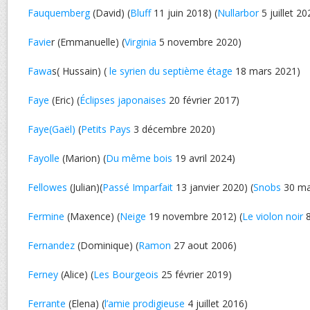
Fauquemberg
(David) (
Bluff
11 juin 2018) (
Nullarbor
5 juillet 20
Favie
r (Emmanuelle) (
Virginia
5 novembre 2020)
Fawa
s( Hussain) (
le syrien du septième étage
18 mars 2021)
Faye
(Eric) (
Éclipses japonaises
20 février 2017)
Faye(Gaël)
(
Petits Pays
3 décembre 2020)
Fayolle
(Marion) (
Du même bois
19 avril 2024)
Fellowes
(Julian)(
Passé Imparfait
13 janvier 2020) (
Snobs
30 ma
Fermine
(Maxence) (
Neige
19 novembre 2012) (
Le violon noir
8
Fernandez
(Dominique) (
Ramon
27 aout 2006)
Ferney
(Alice) (
Les Bourgeois
25 février 2019)
Ferrante
(Elena) (
l’amie prodigieuse
4 juillet 2016)