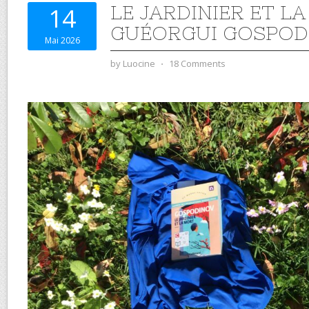
LE JARDINIER ET L
14
GUÉORGUI GOSPOD
Mai 2026
by
Luocine
⋅
18 Comments