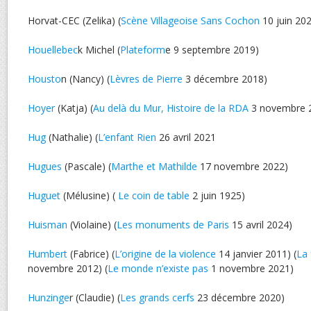
Horvat-CEC (Zelika) (
Scène Villageoise Sans Cochon
10 juin 20
Houellebec
k Michel (
Plateform
e 9 septembre 2019)
Housto
n (Nancy) (
Lèvres de Pierre
3 décembre 2018)
Hoyer
(Katja) (
Au delà du Mur, Histoire de la RDA
3 novembre 
Hug
(Nathalie) (
L’enfant Rien
26 avril 2021
Hugues
(Pascale) (
Marthe et Mathilde
17 novembre 2022)
Huguet
(Mélusine) (
Le coin de table
2 juin 1925)
Huisman
(Violaine) (
Les monuments de Paris
15 avril 2024)
Humbert
(Fabrice) (
L’origine de la violence
14 janvier 2011) (
La 
novembre 2012) (
Le monde n’existe pas
1 novembre 2021)
Hunzinge
r (Claudie) (
Les grands cerfs
23 décembre 2020)