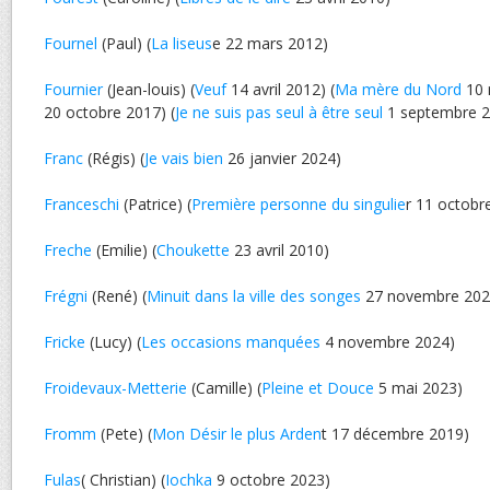
Fournel
(Paul) (
La liseus
e 22 mars 2012)
Fournier
(Jean-louis) (
Veuf
14 avril 2012) (
Ma mère du Nord
10 
20 octobre 2017) (
Je ne suis pas seul à être seul
1 septembre 2
Franc
(Régis) (
Je vais bien
26 janvier 2024)
Franceschi
(Patrice) (
Première personne du singulie
r 11 octobr
Freche
(Emilie) (
Choukette
23 avril 2010)
Frégni
(René) (
Minuit dans la ville des songes
27 novembre 202
Fricke
(Lucy) (
Les occasions manquées
4 novembre 2024)
Froidevaux-Metterie
(Camille) (
Pleine et Douce
5 mai 2023)
Fromm
(Pete) (
Mon Désir le plus Arden
t 17 décembre 2019)
Fulas
( Christian) (
Iochka
9 octobre 2023)