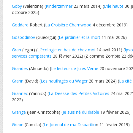
Goby
(Valentine) (
Kinderzimmer
23 mars 2014) (
L’ïle haute
30 j
octobre 2025)
Goddard
Robert (
La Croisière Charnwood
4 décembre 2019)
Gospodinov
(Guéorgui) (
Le jardinier et la mort
11 mai 2026)
Gran
(Iegor) (
L’écologie en bas de chez moi
14 avril 2011) (
Ipso
services compétents
28 février 2022) (Z comme Zombie 22 d
Grandes
(Almueda) (
Le lecteur de Jules Verne
20 novembre 202
Grann
(David) (
Les naufragés du Wager
28 mars 2024) (
La cité
Grannec
(Yannick) (
La Déesse des Petites Victoires
24 mai 2021
2022)
Grangé
(Jean-Christophe) (
Je suis né du diable
19 février 2026)
Grebe
(Camilla) (
Le Journal de ma Disparitio
n 11 février 2019)