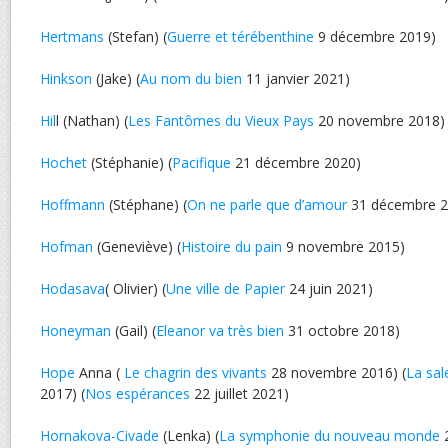
Hertmans
(Stefan) (
Guerre et térébenthine
9 décembre 2019)
Hinkson
(Jake) (
Au nom du bien
11 janvier 2021)
Hil
l (Nathan) (
Les Fantômes du Vieux Pays
20 novembre 2018)
Hochet
(Stéphanie) (
Pacifique
21 décembre 2020)
Hoffmann
(Stéphane) (
On ne parle que d’amour
31 décembre 2
Hofman
(Geneviève) (
Histoire du pain
9 novembre 2015)
Hodasava
( Olivier) (
Une ville de Papier
24 juin 2021)
Honeyman
(Gail) (
Eleanor va très bien
31 octobre 2018)
Hope
Anna (
Le chagrin des vivants
28 novembre 2016) (
La sal
2017) (
Nos espérances
22 juillet 2021)
Hornakova-Civade
(Lenka) (
La symphonie du nouveau monde
2