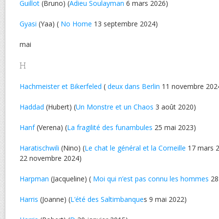
Guillot
(Bruno) (
Adieu Soulayman
6 mars 2026)
Gyasi
(Yaa) (
No Home
13 septembre 2024)
mai
H
Hachmeister et Bikerfeled
(
deux dans Berlin
11 novembre 202
Haddad
(Hubert) (
Un Monstre et un Chaos
3 août 2020)
Hanf
(Verena) (
La fragilité des funambules
25 mai 2023)
Haratischwili
(Nino) (
Le chat le général et la Corneille
17 mars 2
22 novembre 2024)
Harpman
(Jacqueline) (
Moi qui n’est pas connu les hommes
28
Harris
(Joanne) (
L’été des Saltimbanque
s 9 mai 2022)