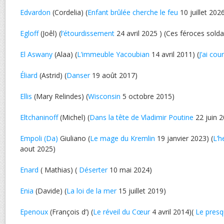
Edvardon
(Cordelia) (
Enfant brûlée cherche le feu
10 juillet 202
Egloff
(Joêl) (
l’étourdissement
24 avril 2025 ) (Ces féroces sold
El Aswany
(Alaa) (
L’immeuble Yacoubian
14 avril 2011) (
J’ai cou
Éliard
(Astrid) (
Danser
19 août 2017)
Ellis
(Mary Relindes) (
Wisconsin
5 octobre 2015)
Eltchaninoff
(Michel) (
Dans la tête de Vladimir Poutine
22 juin 
Empoli (Da)
Giuliano (
Le mage du Kremlin
19 janvier 2023) (
L’h
aout 2025)
Enard
( Mathias) (
Déserter
10 mai 2024)
Enia
(Davide) (
La loi de la mer
15 juillet 2019)
Epenoux
(François d’) (
Le réveil du Cœur
4 avril 2014)(
Le pres