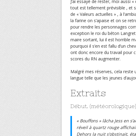
J’ai essayé de rester, moi aussi « o
tout est tellement prévisible , et
de « Valeurs actuelles » , à l’amb
la farine on s’apaise et on se retr
pour rendre les personnages com
exception le roi du béton Langret
maire sortant, lui il est horrible
pourquoi il s’en est fallu d’un che
ont donc encore du travail pour 
scores du RN augmenter.
Malgré mes réserves, cela reste u
langue telle que les jeunes d’aujou
Extraits
Début. (météorologique
« Bouffons » lâcha Jess en s’a
réveil à quartz rouge afficha
Dehors la nuit s’obstinait, é