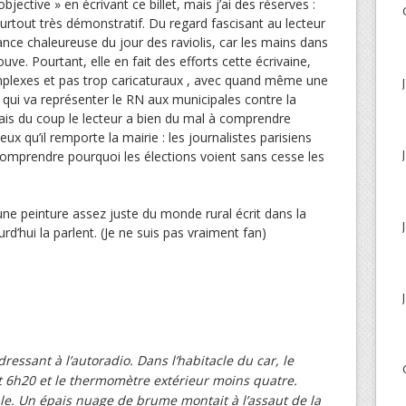
bjective » en écrivant ce billet, mais j’ai des réserves :
 surtout très démonstratif. Du regard fascisant au lecteur
iance chaleureuse du jour des raviolis, car les mains dans
ouve. Pourtant, elle en fait des efforts cette écrivaine,
plexes et pas trop caricaturaux , avec quand même une
 qui va représenter le RN aux municipales contre la
 mais du coup le lecteur a bien du mal à comprendre
veux qu’il remporte la mairie : les journalistes parisiens
comprendre pourquoi les élections voient sans cesse les
ne peinture assez juste du monde rural écrit dans la
rd’hui la parlent. (Je ne suis pas vraiment fan)
)
dressant à l’autoradio. Dans l’habitacle du car, le
it 6h20 et le thermomètre extérieur moins quatre.
tale. Un épais nuage de brume montait à l’assaut de la