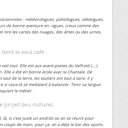
isionnistes : météorologues, politologues, idéologues,
urs de bonne aventure en -ogues, creux comme des
on tire les cartes des nuages, des âmes ou des urnes,
tient le seul café .
oit tout. Elle est aux avant-postes du Valfroid (….)
en. Elle a été en bonne école avec la Chantale. De
ut de la terre, les tauliers ont tout à taire. Il y
dre si ceux-là se mettaient à balancer. Tenir sa langue
equiert le métier.
e projet lieu culturel.
l, là, si c’est juste un endroit où on se réunit pour
des coups de main, pour ça, on a déjà le bar des sports.