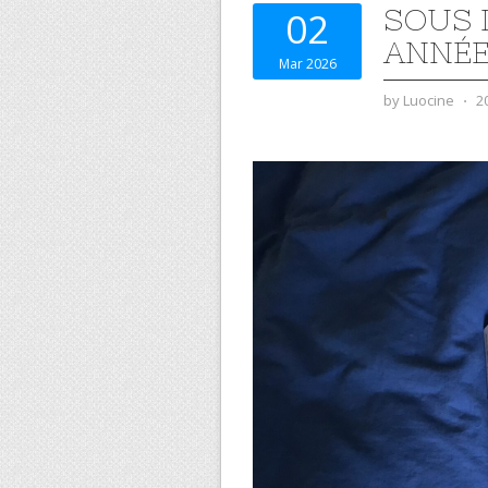
SOUS 
02
ANNÉE
Mar 2026
by
Luocine
⋅
2