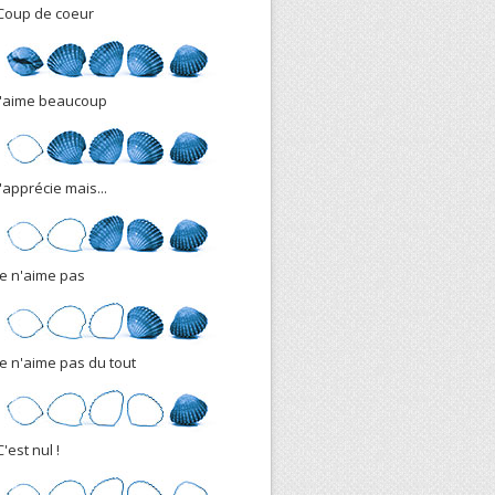
Coup de coeur
J'aime beaucoup
J'apprécie mais...
Je n'aime pas
Je n'aime pas du tout
C'est nul !