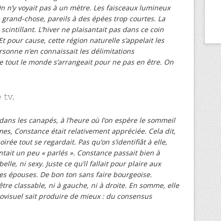
 On n’y voyait pas à un mètre. Les faisceaux lumineux
 grand-chose, pareils à des épées trop courtes. La
 scintillant. L’hiver ne plaisantait pas dans ce coin
 Et pour cause, cette région naturelle s’appelait les
sonne n’en connaissait les délimitations
 tout le monde s’arrangeait pour ne pas en être. On
 tv.
 dans les canapés, à l’heure où l’on espère le sommeil
es, Constance était relativement appréciée. Cela dit,
irée tout se regardait. Pas qu’on s’identifiât à elle,
tait un peu « parlés ». Constance passait bien à
lle, ni sexy. Juste ce qu’il fallait pour plaire aux
es épouses. De bon ton sans faire bourgeoise.
re classable, ni à gauche, ni à droite. En somme, elle
iovisuel sait produire de mieux : du consensus