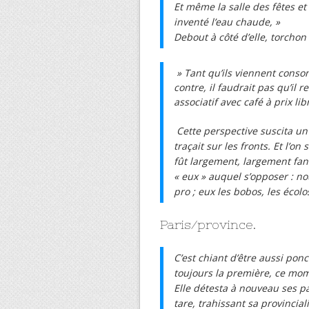
Et même la salle des fêtes et 
inventé l’eau chaude, »
Debout à côté d’elle, torchon 
» Tant qu’ils viennent conso
contre, il faudrait pas qu’il 
associatif avec café à prix li
Cette perspective suscita u
traçait sur les fronts. Et l’on
fût largement, largement fant
« eux » auquel s’opposer : no
pro ; eux les bobos, les écolos
Paris/province.
C’est chiant d’être aussi ponc
toujours la première, ce mom
Elle détesta à nouveau ses par
tare, trahissant sa provincial