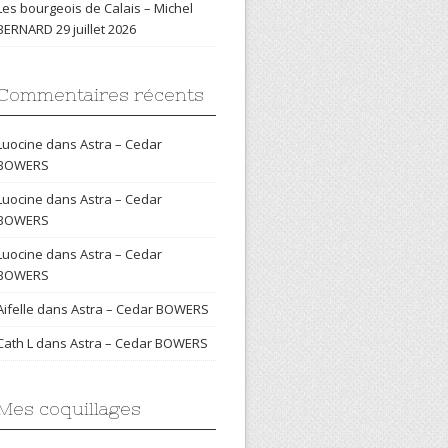
Les bourgeois de Calais – Michel
BERNARD
29 juillet 2026
Commentaires récents
Luocine
dans
Astra – Cedar
BOWERS
Luocine
dans
Astra – Cedar
BOWERS
Luocine
dans
Astra – Cedar
BOWERS
Aifelle
dans
Astra – Cedar BOWERS
Cath L
dans
Astra – Cedar BOWERS
Mes coquillages