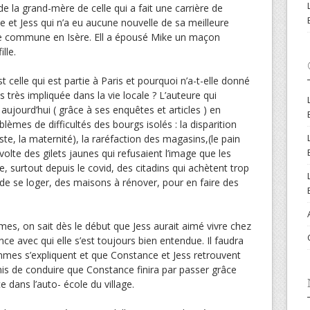
e la grand-mère de celle qui a fait une carrière de
ce et Jess qui n’a eu aucune nouvelle de sa meilleure
ite commune en Isère. Ell a épousé Mike un maçon
ille.
t celle qui est partie à Paris et pourquoi n’a-t-elle donné
s très impliquée dans la vie locale ? L’auteure qui
é aujourd’hui ( grâce à ses enquêtes et articles ) en
lèmes de difficultés des bourgs isolés : la disparition
oste, la maternité), la raréfaction des magasins,(le pain
évolte des gilets jaunes qui refusaient l’image que les
vée, surtout depuis le covid, des citadins qui achètent trop
de se loger, des maisons à rénover, pour en faire des
mmes, on sait dès le début que Jess aurait aimé vivre chez
 avec qui elle s’est toujours bien entendue. Il faudra
mes s’expliquent et que Constance et Jess retrouvent
mis de conduire que Constance finira par passer grâce
e dans l’auto- école du village.