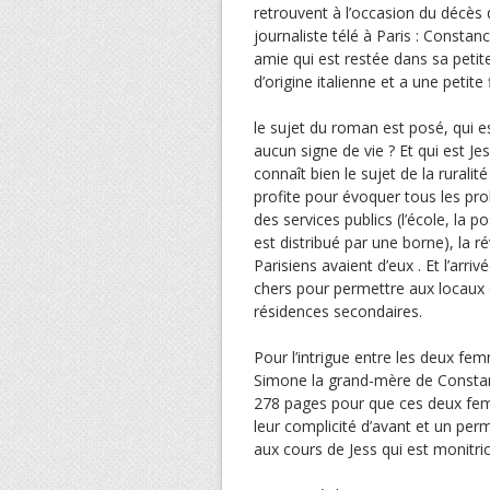
retrouvent à l’occasion du décès d
journaliste télé à Paris : Constan
amie qui est restée dans sa pet
d’origine italienne et a une petite f
le sujet du roman est posé, qui es
aucun signe de vie ? Et qui est Jes
connaît bien le sujet de la ruralit
profite pour évoquer tous les prob
des services publics (l’école, la p
est distribué par une borne), la r
Parisiens avaient d’eux . Et l’arri
chers pour permettre aux locaux 
résidences secondaires.
Pour l’intrigue entre les deux fe
Simone la grand-mère de Constance
278 pages pour que ces deux fem
leur complicité d’avant et un per
aux cours de Jess qui est monitric