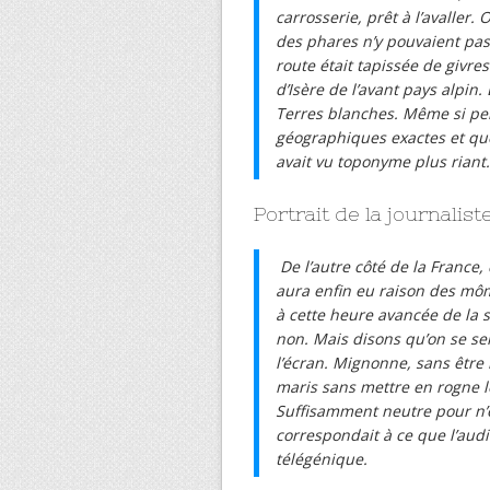
carrosserie, prêt à l’avaller.
des phares n’y pouvaient pas
route était tapissée de givres
d’Isère de l’avant pays alpin.
Terres blanches. Même si per
géographiques exactes et que
avait vu toponyme plus riant.
Portrait de la journaliste
De l’autre côté de la France,
aura enfin eu raison des môm
à cette heure avancée de la so
non. Mais disons qu’on se sen
l’écran. Mignonne, sans être be
maris sans mettre en rogne l
Suffisamment neutre pour n’êt
correspondait à ce que l’aud
télégénique.